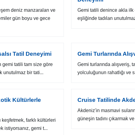
teşem deniz manzaraları ve
Gemi tatili denince akla i
emiler gün boyu ve gece
eşliğinde tadılan unutulmaz 
alsı Tatil Deneyimi
Gemi Turlarında Alışv
 gemi tatili tam size göre
Gemi turlarında alışveriş, ta
 unutulmaz bir tati...
yolculuğunun rahatlığı ve su
tik Kültürlerle
Cruise Tatilinde Akde
Akdeniz'in masmavi sularınd
güneşin tadını çıkarmak ve t
keşfetmek, farklı kültürleri
istiyorsanız, gemi t...