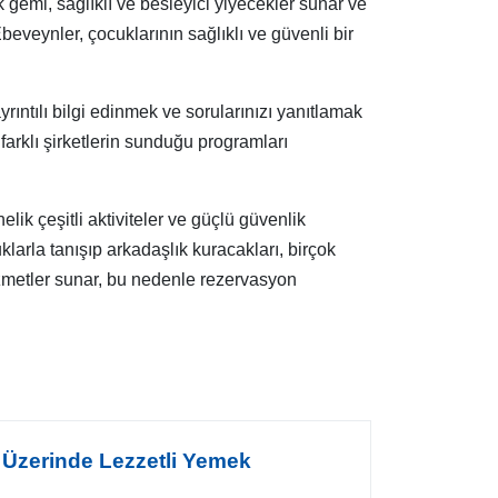
ok gemi, sağlıklı ve besleyici yiyecekler sunar ve
eveynler, çocuklarının sağlıklı ve güvenli bir
ıntılı bilgi edinmek ve sorularınızı yanıtlamak
 farklı şirketlerin sunduğu programları
elik çeşitli aktiviteler ve güçlü güvenlik
uklarla tanışıp arkadaşlık kuracakları, birçok
hizmetler sunar, bu nedenle rezervasyon
 Üzerinde Lezzetli Yemek