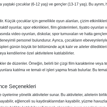
rta yaştaki çocuklar (6-12 yaş) ve gençler (13-17 yaş). Bu ayrım,
r. Küçük çocuklar için genellikle oyun alanları, çizim etkinlikleri,
ktif oyunlar, spor etkinlikleri, film gösterimleri, tiyatro oyunları
asında video oyunları, diskolar, spor turnuvaları ve hatta gençlere
deneyimli personel bulundurur. Ayrıca, çocukların ebeveynleriyle i
pleri günün büyük bir bölümünde açık kalır ve aileler diledikler
ya kendilerine özel aktivitelere katılabilirler.
likler de düzenler. Örneğin, belirli bir çizgi film karakterine veya
nlara katılma ve temalı el işleri yapma fırsatı bulurlar. Bu temal
ence Seçenekleri
üyelerine yönelik aktiviteler sunar. Bu aktiviteler, ailelerin birl
oynayabilir, eğlenceli su kaydıraklarından kayabilir, yüzme havuzla