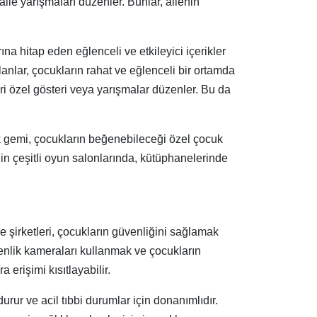
aile yarışmaları düzenler. Bunlar, ailenin
ına hitap eden eğlenceli ve etkileyici içerikler
alanlar, çocukların rahat ve eğlenceli bir ortamda
eri özel gösteri veya yarışmalar düzenler. Bu da
çok gemi, çocukların beğenebileceği özel çocuk
nin çeşitli oyun salonlarında, kütüphanelerinde
se şirketleri, çocukların güvenliğini sağlamak
venlik kameraları kullanmak ve çocukların
a erişimi kısıtlayabilir.
urur ve acil tıbbi durumlar için donanımlıdır.