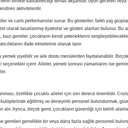
nlerin birlikte katılabileceği temalı akşamlar, oyun geceleri veya 
endiren aktivitelerdir.
ler ve canlı performanslar sunar. Bu gösteriler, farklı yaş gruplar
özel olarak tasarlanmış tiyatrolar ve gösteri alanları bulunur. Bu 
ak, bazı gemiler, çocukların kendi yeteneklerini sergileyebilecekl
ıcılıklarını ifade etmelerine olanak tanır.
rda yemek yiyebilir ve aile dostu menülerden faydalanabilir. Bir
i seçenekler içerir. Aileler, yemek sonrası zamanlarını ise gemi
ler.
 sunması, özellikle çocuklu aileler için son derece önemlidir. Crui
cuk kulüplerinde eğitilmiş ve deneyimli personel bulundurmak, gü
r alır. Ayrıca, birçok gemi, çocukların güvenliği için belirli alanlar
se gemileri genellikle bir veya daha fazla sağlık personeli bulund