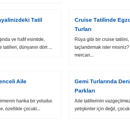
yalinizdeki Tatil
Cruise Tatilinde Egz
Turları
ında ve hafif esintide,
Rüya gibi bir cruise tatilin
atilleri, dünyanın dört ...
taçlandırmak ister misiniz?
mercan...
nceli Aile
Gemi Turlarında Den
Parkları
tirmenin harika bir yoludur.
Aile tatillerinin vazgeçilme
 özellikle çocukl...
yetişkinler için değil, çocu