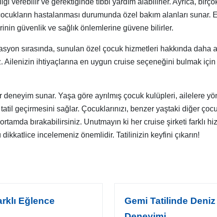
lgi verebilir ve gerektiğinde tıbbi yardım alabilirler. Ayrıca, birç
 çocukların hastalanması durumunda özel bakım alanları sunar. Eb
inin güvenlik ve sağlık önlemlerine güvene bilirler.
vasyon sırasında, sunulan özel çocuk hizmetleri hakkında daha ayr
iz. Ailenizin ihtiyaçlarına en uygun cruise seçeneğini bulmak için
bir deneyim sunar. Yaşa göre ayrılmış çocuk kulüpleri, ailelere yön
r tatil geçirmesini sağlar. Çocuklarınızı, benzer yaştaki diğer çoc
 ortamda bırakabilirsiniz. Unutmayın ki her cruise şirketi farklı 
kkatlice incelemeniz önemlidir. Tatilinizin keyfini çıkarın!
rklı Eğlence
Gemi Tatilinde Deniz
Deneyimi