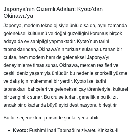
Japonya'nın Gizemli Adaları: Kyoto'dan
Okinawa'ya
Japonya, modern teknolojisiyle ünlü olsa da, aynı zamanda
geleneksel kültürünü ve doğal güzelliğini korumuş birçok
adaya da ev sahipliği yapmaktadır. Kyoto'nun tarihi
tapınaklarından, Okinawa'nın turkuaz sularına uzanan bir
cruise, hem modern hem de geleneksel Japonya'yı
deneyimleme fırsatı sunar. Okinawa, mercan resifleri ve
çeşitli deniz yaşamıyla ünlüdür, bu nedenle şnorkelli yüzme
ve dalış için mükemmel bir yerdir. Kyoto ise, tarihi
tapınakları, bahçeleri ve geleneksel çay törenleriyle, kültürel
bir zenginlik sunar. Bu cruise turları, genellikle bu iki zıt
ancak bir o kadar da büyüleyici destinasyonu birleştirir.
Bu tur seçenekleri içerisinde şunlar yer alabilir:
Kyoto:
Fushimi Inari Tapınağı'nı ziyaret, Kinkaku-ji