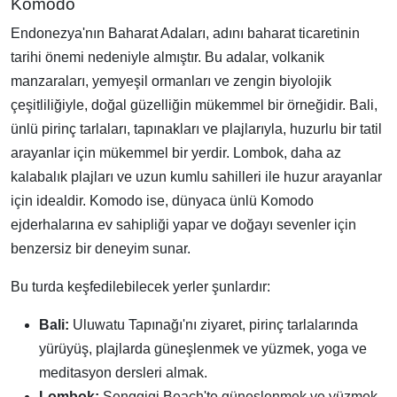
Komodo
Endonezya'nın Baharat Adaları, adını baharat ticaretinin
tarihi önemi nedeniyle almıştır. Bu adalar, volkanik
manzaraları, yemyeşil ormanları ve zengin biyolojik
çeşitliliğiyle, doğal güzelliğin mükemmel bir örneğidir. Bali,
ünlü pirinç tarlaları, tapınakları ve plajlarıyla, huzurlu bir tatil
arayanlar için mükemmel bir yerdir. Lombok, daha az
kalabalık plajları ve uzun kumlu sahilleri ile huzur arayanlar
için idealdir. Komodo ise, dünyaca ünlü Komodo
ejderhalarına ev sahipliği yapar ve doğayı sevenler için
benzersiz bir deneyim sunar.
Bu turda keşfedilebilecek yerler şunlardır:
Bali:
Uluwatu Tapınağı'nı ziyaret, pirinç tarlalarında
yürüyüş, plajlarda güneşlenmek ve yüzmek, yoga ve
meditasyon dersleri almak.
Lombok:
Senggigi Beach'te güneşlenmek ve yüzmek,