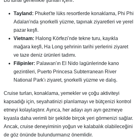
Bu turlar genellikle şunları içerir:
Tayland:
Phuket'te lüks resortlerde konaklama, Phi Phi
Adaları'nda şnorkelli yüzme, tapınak ziyaretleri ve yerel
pazar keşfi.
Vietnam:
Halong Körfezi'nde tekne turu, kayıkla
mağara keşfi, Ha Long şehrinin tarihi yerlerini ziyaret
ve taze deniz ürünleri tadımı.
Filipinler:
Palawan'ın El Nido lagünlerinde kano
gezintileri, Puerto Princesa Subterranean River
National Park'ı ziyaret, şnorkelli yüzme ve dalış.
Cruise turları, konaklama, yemekler ve çoğu aktiviteyi
kapsadığı için, seyahatinizi planlamayı ve bütçenizi kontrol
etmeyi kolaylaştırır. Ayrıca, her adayı ayrı ayrı gezmeye
kıyasla daha verimli bir şekilde birçok yeri görmenizi sağlar.
Ancak, cruise deneyiminin yoğun ve kalabalık olabileceğini
de göz önünde bulundurmanız önemlidir.