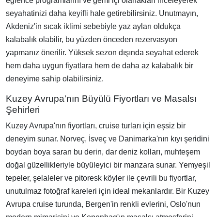
eğlence programlarını ve gemi içi olanakları inceleyerek
seyahatinizi daha keyifli hale getirebilirsiniz. Unutmayın,
Akdeniz'in sıcak iklimi sebebiyle yaz ayları oldukça
kalabalık olabilir, bu yüzden önceden rezervasyon
yapmanız önerilir. Yüksek sezon dışında seyahat ederek
hem daha uygun fiyatlara hem de daha az kalabalık bir
deneyime sahip olabilirsiniz.
Kuzey Avrupa'nın Büyülü Fiyortları ve Masalsı
Şehirleri
Kuzey Avrupa'nın fiyortları, cruise turları için eşsiz bir
deneyim sunar. Norveç, İsveç ve Danimarka'nın kıyı şeridini
boydan boya saran bu derin, dar deniz kolları, muhteşem
doğal güzellikleriyle büyüleyici bir manzara sunar. Yemyeşil
tepeler, şelaleler ve pitoresk köyler ile çevrili bu fiyortlar,
unutulmaz fotoğraf kareleri için ideal mekanlardır. Bir Kuzey
Avrupa cruise turunda, Bergen'in renkli evlerini, Oslo'nun