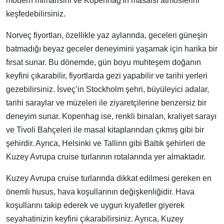
modern mimarisini ve Kopenhag'ın masalsı atmosferini
keşfedebilirsiniz.
Norveç fiyortları, özellikle yaz aylarında, geceleri güneşin
batmadığı beyaz geceler deneyimini yaşamak için harika bir
fırsat sunar. Bu dönemde, gün boyu muhteşem doğanın
keyfini çıkarabilir, fiyortlarda gezi yapabilir ve tarihi yerleri
gezebilirsiniz. İsveç’in Stockholm şehri, büyüleyici adalar,
tarihi saraylar ve müzeleri ile ziyaretçilerine benzersiz bir
deneyim sunar. Kopenhag ise, renkli binaları, kraliyet sarayı
ve Tivoli Bahçeleri ile masal kitaplarından çıkmış gibi bir
şehirdir. Ayrıca, Helsinki ve Tallinn gibi Baltık şehirleri de
Kuzey Avrupa cruise turlarının rotalarında yer almaktadır.
Kuzey Avrupa cruise turlarında dikkat edilmesi gereken en
önemli husus, hava koşullarının değişkenliğidir. Hava
koşullarını takip ederek ve uygun kıyafetler giyerek
seyahatinizin keyfini çıkarabilirsiniz. Ayrıca, Kuzey