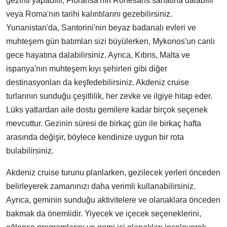
gezinti yapabilir, Floransa'nın Rönesans sanatına dalabilir
veya Roma'nın tarihi kalıntılarını gezebilirsiniz.
Yunanistan'da, Santorini'nin beyaz badanalı evleri ve
muhteşem gün batımları sizi büyülerken, Mykonos'un canlı
gece hayatına dalabilirsiniz. Ayrıca, Kıbrıs, Malta ve
ispanya'nın muhteşem kıyı şehirleri gibi diğer
destinasyonları da keşfedebilirsiniz. Akdeniz cruise
turlarının sunduğu çeşitlilik, her zevke ve ilgiye hitap eder.
Lüks yatlardan aile dostu gemilere kadar birçok seçenek
mevcuttur. Gezinin süresi de birkaç gün ile birkaç hafta
arasında değişir, böylece kendinize uygun bir rota
bulabilirsiniz.
Akdeniz cruise turunu planlarken, gezilecek yerleri önceden
belirleyerek zamanınızı daha verimli kullanabilirsiniz.
Ayrıca, geminin sunduğu aktivitelere ve olanaklara önceden
bakmak da önemlidir. Yiyecek ve içecek seçeneklerini,