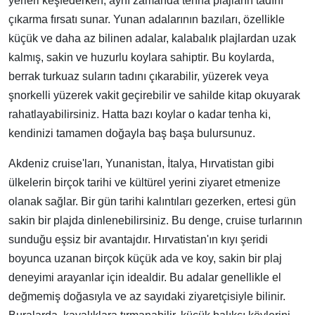
yerleri keşfederken, aynı zamanda tenha plajların tadını
çıkarma fırsatı sunar. Yunan adalarının bazıları, özellikle
küçük ve daha az bilinen adalar, kalabalık plajlardan uzak
kalmış, sakin ve huzurlu koylara sahiptir. Bu koylarda,
berrak turkuaz suların tadını çıkarabilir, yüzerek veya
şnorkelli yüzerek vakit geçirebilir ve sahilde kitap okuyarak
rahatlayabilirsiniz. Hatta bazı koylar o kadar tenha ki,
kendinizi tamamen doğayla baş başa bulursunuz.
Akdeniz cruise'ları, Yunanistan, İtalya, Hırvatistan gibi
ülkelerin birçok tarihi ve kültürel yerini ziyaret etmenize
olanak sağlar. Bir gün tarihi kalıntıları gezerken, ertesi gün
sakin bir plajda dinlenebilirsiniz. Bu denge, cruise turlarının
sunduğu eşsiz bir avantajdır. Hırvatistan'ın kıyı şeridi
boyunca uzanan birçok küçük ada ve koy, sakin bir plaj
deneyimi arayanlar için idealdir. Bu adalar genellikle el
değmemiş doğasıyla ve az sayıdaki ziyaretçisiyle bilinir.