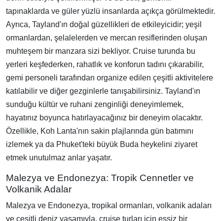
tapınaklarda ve güler yüzlü insanlarda açıkça görülmektedir.
Ayrıca, Tayland'ın doğal güzellikleri de etkileyicidir; yeşil
ormanlardan, şelalelerden ve mercan resiflerinden oluşan
muhteşem bir manzara sizi bekliyor. Cruise turunda bu
yerleri keşfederken, rahatlık ve konforun tadını çıkarabilir,
gemi personeli tarafından organize edilen çeşitli aktivitelere
katılabilir ve diğer gezginlerle tanışabilirsiniz. Tayland'ın
sunduğu kültür ve ruhani zenginliği deneyimlemek,
hayatınız boyunca hatırlayacağınız bir deneyim olacaktır.
Özellikle, Koh Lanta'nın sakin plajlarında gün batımını
izlemek ya da Phuket'teki büyük Buda heykelini ziyaret
etmek unutulmaz anlar yaşatır.
Malezya ve Endonezya: Tropik Cennetler ve
Volkanik Adalar
Malezya ve Endonezya, tropikal ormanları, volkanik adaları
ve çeşitli deniz yaşamıyla, cruise turları için eşsiz bir