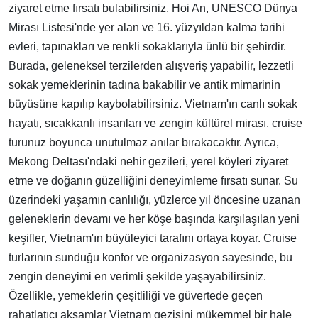
ziyaret etme fırsatı bulabilirsiniz. Hoi An, UNESCO Dünya
Mirası Listesi'nde yer alan ve 16. yüzyıldan kalma tarihi
evleri, tapınakları ve renkli sokaklarıyla ünlü bir şehirdir.
Burada, geleneksel terzilerden alışveriş yapabilir, lezzetli
sokak yemeklerinin tadına bakabilir ve antik mimarinin
büyüsüne kapılıp kaybolabilirsiniz. Vietnam'ın canlı sokak
hayatı, sıcakkanlı insanları ve zengin kültürel mirası, cruise
turunuz boyunca unutulmaz anılar bırakacaktır. Ayrıca,
Mekong Deltası'ndaki nehir gezileri, yerel köyleri ziyaret
etme ve doğanın güzelliğini deneyimleme fırsatı sunar. Su
üzerindeki yaşamın canlılığı, yüzlerce yıl öncesine uzanan
geleneklerin devamı ve her köşe başında karşılaşılan yeni
keşifler, Vietnam'ın büyüleyici tarafını ortaya koyar. Cruise
turlarının sunduğu konfor ve organizasyon sayesinde, bu
zengin deneyimi en verimli şekilde yaşayabilirsiniz.
Özellikle, yemeklerin çeşitliliği ve güvertede geçen
rahatlatıcı akşamlar Vietnam gezisini mükemmel bir hale