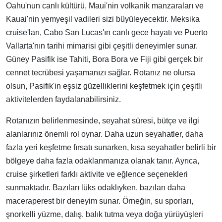
Oahu'nun canlı kültürü, Maui'nin volkanik manzaraları ve
Kauai'nin yemyeşil vadileri sizi büyüleyecektir. Meksika
cruise'ları, Cabo San Lucas'ın canlı gece hayatı ve Puerto
Vallarta'nın tarihi mimarisi gibi çeşitli deneyimler sunar.
Güney Pasifik ise Tahiti, Bora Bora ve Fiji gibi gerçek bir
cennet tecrübesi yaşamanızı sağlar. Rotanız ne olursa
olsun, Pasifik'in eşsiz güzelliklerini keşfetmek için çeşitli
aktivitelerden faydalanabilirsiniz.
Rotanızın belirlenmesinde, seyahat süresi, bütçe ve ilgi
alanlarınız önemli rol oynar. Daha uzun seyahatler, daha
fazla yeri keşfetme fırsatı sunarken, kısa seyahatler belirli bir
bölgeye daha fazla odaklanmanıza olanak tanır. Ayrıca,
cruise şirketleri farklı aktivite ve eğlence seçenekleri
sunmaktadır. Bazıları lüks odaklıyken, bazıları daha
maceraperest bir deneyim sunar. Örneğin, su sporları,
şnorkelli yüzme, dalış, balık tutma veya doğa yürüyüşleri