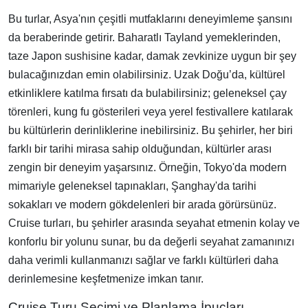
Bu turlar, Asya'nın çeşitli mutfaklarını deneyimleme şansını
da beraberinde getirir. Baharatlı Tayland yemeklerinden,
taze Japon sushisine kadar, damak zevkinize uygun bir şey
bulacağınızdan emin olabilirsiniz. Uzak Doğu’da, kültürel
etkinliklere katılma fırsatı da bulabilirsiniz; geleneksel çay
törenleri, kung fu gösterileri veya yerel festivallere katılarak
bu kültürlerin derinliklerine inebilirsiniz. Bu şehirler, her biri
farklı bir tarihi mirasa sahip olduğundan, kültürler arası
zengin bir deneyim yaşarsınız. Örneğin, Tokyo'da modern
mimariyle geleneksel tapınakları, Şanghay'da tarihi
sokakları ve modern gökdelenleri bir arada görürsünüz.
Cruise turları, bu şehirler arasında seyahat etmenin kolay ve
konforlu bir yolunu sunar, bu da değerli seyahat zamanınızı
daha verimli kullanmanızı sağlar ve farklı kültürleri daha
derinlemesine keşfetmenize imkan tanır.
Cruise Turu Seçimi ve Planlama İpuçları