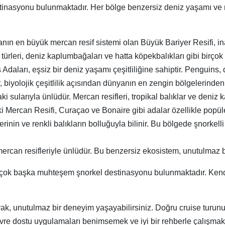
nasyonu bulunmaktadır. Her bölge benzersiz deniz yaşamı ve ma
ın en büyük mercan resif sistemi olan Büyük Bariyer Resifi, ina
türleri, deniz kaplumbağaları ve hatta köpekbalıkları gibi birçok 
daları, eşsiz bir deniz yaşamı çeşitliliğine sahiptir. Penguins, 
ar, biyolojik çeşitlilik açısından dünyanın en zengin bölgelerinden b
aki sularıyla ünlüdür. Mercan resifleri, tropikal balıklar ve deni
i Mercan Resifi, Curaçao ve Bonaire gibi adalar özellikle popüle
erinin ve renkli balıkların bolluğuyla bilinir. Bu bölgede şnorkell
ercan resifleriyle ünlüdür. Bu benzersiz ekosistem, unutulmaz b
çok başka muhteşem şnorkel destinasyonu bulunmaktadır. Kendi a
rak, unutulmaz bir deneyim yaşayabilirsiniz. Doğru cruise turunu
re dostu uygulamaları benimsemek ve iyi bir rehberle çalışmak,