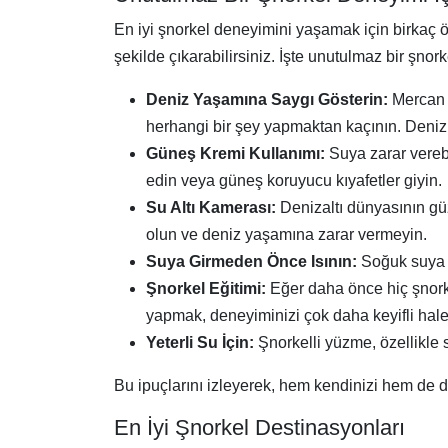
En iyi şnorkel deneyimini yaşamak için birkaç ön
şekilde çıkarabilirsiniz. İşte unutulmaz bir şnork
Deniz Yaşamına Saygı Gösterin:
Mercan r
herhangi bir şey yapmaktan kaçının. Deniz
Güneş Kremi Kullanımı:
Suya zarar verebi
edin veya güneş koruyucu kıyafetler giyin.
Su Altı Kamerası:
Denizaltı dünyasının güz
olun ve deniz yaşamına zarar vermeyin.
Suya Girmeden Önce Isının:
Soğuk suya a
Şnorkel Eğitimi:
Eğer daha önce hiç şnorkel
yapmak, deneyiminizi çok daha keyifli hale 
Yeterli Su İçin:
Şnorkelli yüzme, özellikle 
Bu ipuçlarını izleyerek, hem kendinizi hem de 
En İyi Şnorkel Destinasyonları