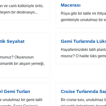
Macerası
rı ve canlı kültürüyle ünlü,
teşem bir destinasyo...
Rüya gibi bir tatile mi ihti
gemileriyle unutulmaz bir 
ntik Seyahat
Gemi Turlarında Lüks 
Hayallerinizdeki tatili pla
mısınız? O halde lüks gemi t
yorsunuz? Okyanusun
a romantik bir akşam yemeği,
l Gemi Turları
Cruise Turlarında Sa
e unutulmaz bir gemi tatili
Bir cruise turu, unutulmaz b