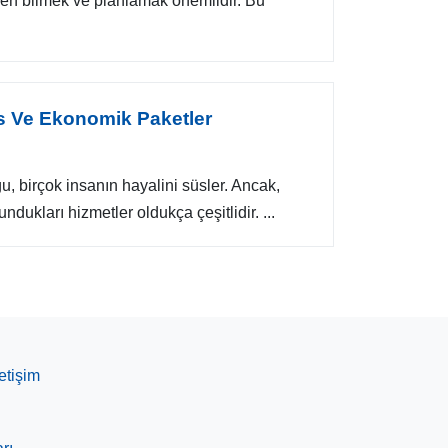
den bilmek ve planlamak önemlidir. Bu
s Ve Ekonomik Paketler
u, birçok insanın hayalini süsler. Ancak,
sundukları hizmetler oldukça çeşitlidir. ...
letişim