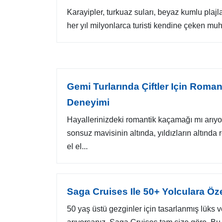
Karayipler, turkuaz suları, beyaz kumlu plajla
her yıl milyonlarca turisti kendine çeken muh
Gemi Turlarında Çiftler Için Roma
Deneyimi
Hayallerinizdeki romantik kaçamağı mı arı
sonsuz mavisinin altında, yıldızların altınd
el el...
Saga Cruises Ile 50+ Yolculara Öze
50 yaş üstü gezginler için tasarlanmış lüks v