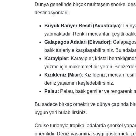
Dünya genelinde birçok muhteşem şnorkel desti
destinasyonları:
Büyük Bariyer Resifi (Avustralya):
Dünyan
yapmaktadır. Renkli mercanlar, çeşitli balık 
Galapagos Adaları (Ekvador):
Galapagos A
balık türleriyle karşılaşabilirsiniz. Bu adal
Karayipler:
Karayipler, kristal berraklığınd
yüzme için mükemmel bir yerdir. Belize'dek
Kızıldeniz (Mısır):
Kızıldeniz, mercan resifl
deniz yaşamını keşfedebilirsiniz.
Palau:
Palau, batık gemiler ve rengarenk m
Bu sadece birkaç örnektir ve dünya çapında bir
uygun yeri bulabilirsiniz.
Cruise turlarıyla tropikal adalarda şnorkel yapa
önemlidir. Deniz yaşamına saygı göstermek, çev