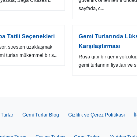
yazıda, Saga Cruises'ı...
güvenlik önlemlerini önce
sayfada, c...
a Tatili Seçenekleri
Gemi Turlarında Lük
Karşılaştırması
diyor, stresten uzaklaşmak
i turları mükemmel bir s...
Rüya gibi bir gemi yolculuğ
gemi turlarının fiyatları ve 
Turlar
Gemi Turlar Blog
Gizlilik ve Çerez Politikası
İ