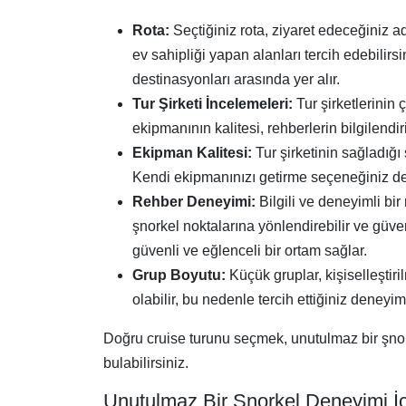
Rota:
Seçtiğiniz rota, ziyaret edeceğiniz ada
ev sahipliği yapan alanları tercih edebilirs
destinasyonları arasında yer alır.
Tur Şirketi İncelemeleri:
Tur şirketlerinin 
ekipmanının kalitesi, rehberlerin bilgilendir
Ekipman Kalitesi:
Tur şirketinin sağladığı
Kendi ekipmanınızı getirme seçeneğiniz de
Rehber Deneyimi:
Bilgili ve deneyimli bir
şnorkel noktalarına yönlendirebilir ve güve
güvenli ve eğlenceli bir ortam sağlar.
Grup Boyutu:
Küçük gruplar, kişiselleştir
olabilir, bu nedenle tercih ettiğiniz dene
Doğru cruise turunu seçmek, unutulmaz bir şnork
bulabilirsiniz.
Unutulmaz Bir Şnorkel Deneyimi İçi