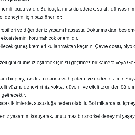
emli ipucu vardır. Bu ipuçlarını takip ederek, su altı dünyasının 
el deneyimi için bazı öneriler:
esifleri ve diğer deniz yaşamı hassastır. Dokunmaktan, besle
 ekosistemini korumak çok önemlidir.
lecek güneş kremleri kullanmaktan kaçının. Çevre dostu, biyolo
elliğini ölümsüzleştirmek için su geçirmez bir kamera veya GoP
ni bir giriş, kas kramplarına ve hipotermiye neden olabilir. Suy
li yüzme deneyiminiz yoksa, güvenli ve etkili teknikleri öğrenme
getirecektir.
sıcak iklimlerde, susuzluğa neden olabilir. Bol miktarda su içme
deniz yaşamını koruyarak, unutulmaz bir şnorkel deneyimi yaşayab