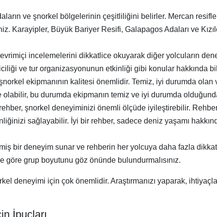
ların ve şnorkel bölgelerinin çeşitliliğini belirler. Mercan resifler
iniz. Karayipler, Büyük Bariyer Resifi, Galapagos Adaları ve Kızı
çevrimiçi incelemelerini dikkatlice okuyarak diğer yolcuların den
iciliği ve tur organizasyonunun etkinliği gibi konular hakkında bil
 şnorkel ekipmanının kalitesi önemlidir. Temiz, iyi durumda olan 
 olabilir, bu durumda ekipmanın temiz ve iyi durumda olduğund
 rehber, şnorkel deneyiminizi önemli ölçüde iyileştirebilir. Rehber
nliğinizi sağlayabilir. İyi bir rehber, sadece deniz yaşamı hak
ilmiş bir deneyim sunar ve rehberin her yolcuya daha fazla dikka
yime göre grup boyutunu göz önünde bulundurmalısınız.
el deneyimi için çok önemlidir. Araştırmanızı yaparak, ihtiyaçlar
n İpuçları