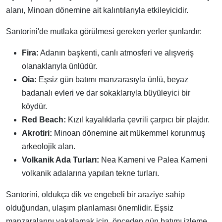
alanı, Minoan dönemine ait kalıntılarıyla etkileyicidir.
Santorini'de mutlaka görülmesi gereken yerler şunlardır:
Fira:
Adanın başkenti, canlı atmosferi ve alışveriş
olanaklarıyla ünlüdür.
Oia:
Eşsiz gün batımı manzarasıyla ünlü, beyaz
badanalı evleri ve dar sokaklarıyla büyüleyici bir
köydür.
Red Beach:
Kızıl kayalıklarla çevrili çarpıcı bir plajdır.
Akrotiri:
Minoan dönemine ait mükemmel korunmuş
arkeolojik alan.
Volkanik Ada Turları:
Nea Kameni ve Palea Kameni
volkanik adalarına yapılan tekne turları.
Santorini, oldukça dik ve engebeli bir araziye sahip
olduğundan, ulaşım planlaması önemlidir. Eşsiz
manzaralarını yakalamak için, önceden gün batımı izleme