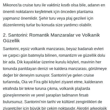
Mikonos'ta cruise turu ile vaktiniz kısıtlı olsa bile, adanın en
önemli noktalarını keşfetmek için önceden planlama
yapmanız önemlidir. Şehir turu veya plaj gezileri için
düzenlenmiş turlar bu konuda size yardımcı olabilir.
2. Santorini: Romantik Manzaralar ve Volkanik
Güzellik
Santorini, eşsiz volkanik manzarası, beyaz badanalı evleri
ve çarpıcı gün batımıyla bilinen, romantizm ve güzellik dolu
bir ada. Dik kayalıklar üzerine kurulu köyleri, mavinin her
tonunda parıldayan denizi ve kaldera manzarası, görülmeye
değer bir deneyim sunuyor. Santorini'ye gelen cruise
turlarında, Oia ve Fira gibi köyleri ziyaret etme, kalderanın
etrafında bir tekne turuna çıkma, volkanik plajlarda
güneşlenmenin ve yerel şarapları tadmanın fırsatı
bulursunuz. Santorini'nin tarihi ve kültürel zenginlikleri de
ziyaretçiler için büyük bir çekim noktasıdır. Akrotiri arkeolojik