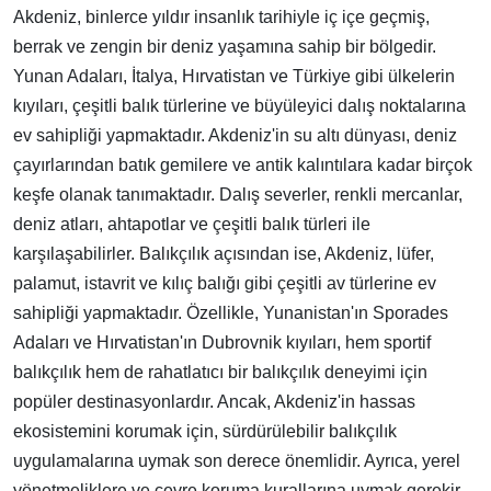
Akdeniz, binlerce yıldır insanlık tarihiyle iç içe geçmiş,
berrak ve zengin bir deniz yaşamına sahip bir bölgedir.
Yunan Adaları, İtalya, Hırvatistan ve Türkiye gibi ülkelerin
kıyıları, çeşitli balık türlerine ve büyüleyici dalış noktalarına
ev sahipliği yapmaktadır. Akdeniz'in su altı dünyası, deniz
çayırlarından batık gemilere ve antik kalıntılara kadar birçok
keşfe olanak tanımaktadır. Dalış severler, renkli mercanlar,
deniz atları, ahtapotlar ve çeşitli balık türleri ile
karşılaşabilirler. Balıkçılık açısından ise, Akdeniz, lüfer,
palamut, istavrit ve kılıç balığı gibi çeşitli av türlerine ev
sahipliği yapmaktadır. Özellikle, Yunanistan'ın Sporades
Adaları ve Hırvatistan'ın Dubrovnik kıyıları, hem sportif
balıkçılık hem de rahatlatıcı bir balıkçılık deneyimi için
popüler destinasyonlardır. Ancak, Akdeniz'in hassas
ekosistemini korumak için, sürdürülebilir balıkçılık
uygulamalarına uymak son derece önemlidir. Ayrıca, yerel
yönetmeliklere ve çevre koruma kurallarına uymak gerekir.