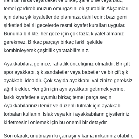
hafif bir hırka veya ceket ve birkaç şık elbise veya bluz,
temel gardırobunuzun omurgasını oluşturabilir. Akşamları
için daha şık kıyafetler de planınıza dahil edin; bazı gemi
şirketleri belirli gecelerde resmi kıyafet kuralları uygular.
Bununla birlikte, her gece için çok fazla kıyafet almanız
gerekmez. Birkaç parçayı birkaç farklı şekilde
kombinleyerek çeşitlilik yaratabilirsiniz.
Ayakkabılara gelince, rahatlık önceliğiniz olmalıdır. Bir çift
spor ayakkabı, şık sandaletler veya babetler ve bir çift şık
ayakkabı idealdir. Çok sayıda ayakkabı, valizinize gereksiz
ağırlık ekler. Her gün için ayrı ayakkabı getirmek yerine,
farklı kıyafetlerle uyumlu birkaç temel parça seçin.
Ayakkabılarınızı temiz ve düzenli tutmak için ayakkabı
torbaları kullanın. Islak veya kirli ayakkabıların giysilerinizi
kirletmesini önlemek için bu önemli bir detaydır.
Son olarak, unutmayın ki çamaşır yıkama imkanınız olabilir.