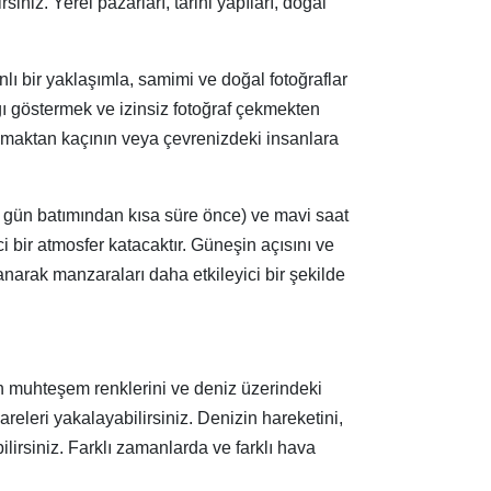
iniz. Yerel pazarları, tarihi yapıları, doğal
lı bir yaklaşımla, samimi ve doğal fotoğraflar
gı göstermek ve izinsiz fotoğraf çekmekten
anmaktan kaçının veya çevrenizdeki insanlara
 ve gün batımından kısa süre önce) ve mavi saat
 bir atmosfer katacaktır. Güneşin açısını ve
llanarak manzaraları daha etkileyici bir şekilde
ın muhteşem renklerini ve deniz üzerindeki
areleri yakalayabilirsiniz. Denizin hareketini,
lirsiniz. Farklı zamanlarda ve farklı hava