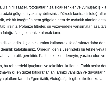
 sihirli saatler, fotoğraflarınıza sıcak renkler ve yumuşak ışık
radaki gölgeleri yakalayabilirsiniz. Yüksek kontrastlı fotoğra
eknik, tek bir fotoğrafta hem gölgeleri hem de aydınlık alanları det
tabilirsiniz. Polarize filtreler, su yüzeyindeki yansımaları azalt
a fotoğrafları çekmenize olanak tanır.
kat edin. Üçte bir kuralını kullanarak, fotoğrafınızı daha dengeli
 derinlik katabilirsiniz. Örneğin, deniz üzerindeki bir tekne veya b
sabır ve pratik gerektirir. Farklı teknikler deneyin, yaratıcı olun v
, bu rehberdeki ipuçlarını ve teknikleri kullanın. Farklı açılar d
yın ki, en güzel fotoğraflar, anılarınızı yansıtan ve duygularınız
atformlarında #gemitatili, #fotoğrafçılık gibi etiketleri kullan