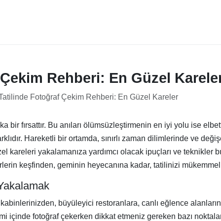
 Çekim Rehberi: En Güzel Karele
atilinde Fotoğraf Çekim Rehberi: En Güzel Kareler
ka bir fırsattır. Bu anıları ölümsüzleştirmenin en iyi yolu ise elbe
arklıdır. Hareketli bir ortamda, sınırlı zaman dilimlerinde ve de
üzel kareleri yakalamanıza yardımcı olacak ipuçları ve teknikler
lerin keşfinden, geminin heyecanına kadar, tatilinizi mükemmel 
 Yakalamak
 Lüks kabinlerinizden, büyüleyici restoranlara, canlı eğlence alan
mi içinde fotoğraf çekerken dikkat etmeniz gereken bazı noktala