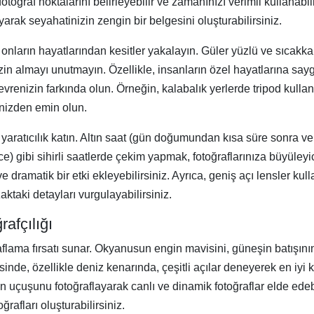
ğraf noktalarını belirleyebilir ve zamanınızı verimli kullanabilirs
ayarak seyahatinizin zengin bir belgesini oluşturabilirsiniz.
nların hayatlarından kesitler yakalayın. Güler yüzlü ve sıcakkan
zin almayı unutmayın. Özellikle, insanların özel hayatlarına say
evrenizin farkında olun. Örneğin, kalabalık yerlerde tripod kull
inizden emin olun.
ıza yaratıcılık katın. Altın saat (gün doğumundan kısa süre sonra
ibi sihirli saatlerde çekim yapmak, fotoğraflarınıza büyüleyici
ve dramatik bir etki ekleyebilirsiniz. Ayrıca, geniş açı lensler ku
aktaki detayları vurgulayabilirsiniz.
afçılığı
aflama fırsatı sunar. Okyanusun engin mavisini, güneşin batışın
inde, özellikle deniz kenarında, çeşitli açılar deneyerek en iyi k
n uçuşunu fotoğraflayarak canlı ve dinamik fotoğraflar elde edebi
rafları oluşturabilirsiniz.