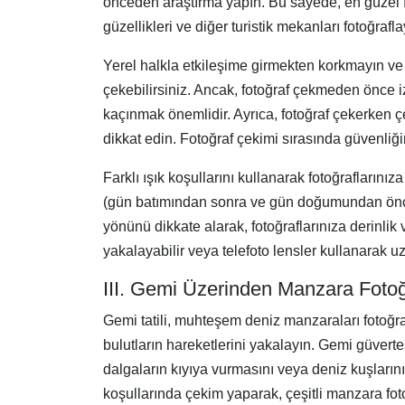
önceden araştırma yapın. Bu sayede, en güzel foto
güzellikleri ve diğer turistik mekanları fotoğrafl
Yerel halkla etkileşime girmekten korkmayın ve o
çekebilirsiniz. Ancak, fotoğraf çekmeden önce i
kaçınmak önemlidir. Ayrıca, fotoğraf çekerken ç
dikkat edin. Fotoğraf çekimi sırasında güvenliğ
Farklı ışık koşullarını kullanarak fotoğrafların
(gün batımından sonra ve gün doğumundan önce) g
yönünü dikkate alarak, fotoğraflarınıza derinlik 
yakalayabilir veya telefoto lensler kullanarak uz
III. Gemi Üzerinden Manzara Fotoğr
Gemi tatili, muhteşem deniz manzaraları fotoğr
bulutların hareketlerini yakalayın. Gemi güvertes
dalgaların kıyıya vurmasını veya deniz kuşlarını
koşullarında çekim yaparak, çeşitli manzara fotoğ