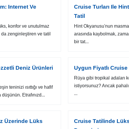
im: Internet Ve
Cruise Turları Ile H
Tatil
lüks, konfor ve unutulmaz
Hint Okyanusu'nun masmavi s
a zenginleştiren ve tatil
arasında kaybolmak, zama
bir tat...
zzetli Deniz Ürünleri
Uygun Fiyatlı Cruise Ş
Rüya gibi tropikal adaları
istiyorsunuz? Ancak pahalı 
 teninizi ısıttığı ve hafif
...
 düşünün. Etrafınızd...
niz Üzerinde Lüks
Cruise Tatilinde Lü