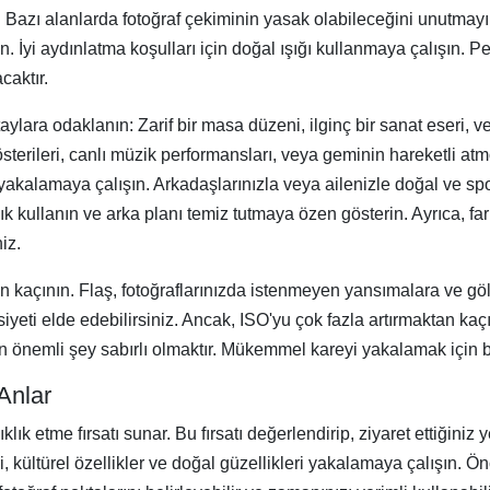
 Bazı alanlarda fotoğraf çekiminin yasak olabileceğini unutmayı
 İyi aydınlatma koşulları için doğal ışığı kullanmaya çalışın. 
caktır.
aylara odaklanın: Zarif bir masa düzeni, ilginç bir sanat eseri, 
terileri, canlı müzik performansları, veya geminin hareketli atmo
r yakalamaya çalışın. Arkadaşlarınızla veya ailenizle doğal ve s
şık kullanın ve arka planı temiz tutmaya özen gösterin. Ayrıca, f
iz.
n kaçının. Flaş, fotoğraflarınızda istenmeyen yansımalara ve gö
asiyeti elde edebilirsiniz. Ancak, ISO'yu çok fazla artırmaktan k
en önemli şey sabırlı olmaktır. Mükemmel kareyi yakalamak için 
Anlar
nıklık etme fırsatı sunar. Bu fırsatı değerlendirip, ziyaret ettiğiniz
kültürel özellikler ve doğal güzellikleri yakalamaya çalışın. Ön