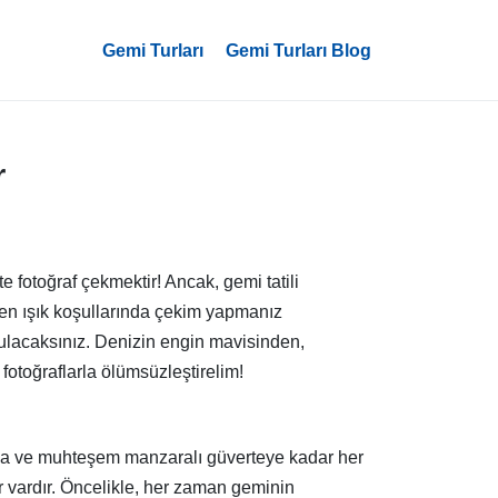
Gemi Turları
Gemi Turları Blog
r
tte fotoğraf çekmektir! Ancak, gemi tatili
ğişen ışık koşullarında çekim yapmanız
 bulacaksınız. Denizin engin mavisinden,
fotoğraflarla ölümsüzleştirelim!
larına ve muhteşem manzaralı güverteye kadar her
r vardır. Öncelikle, her zaman geminin