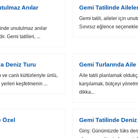
utulmaz Anılar
Gemi Tatilinde Ailele
Gemi tatili, aileler için unu
Sınırsız eğlence seçenekleri,
erinde unutulmaz anılar
r. Gemi tatilleri, ...
’da Deniz Turu
Gemi Turlarında Aile T
e canlı kültürleriyle ünlü,
Aile tatili planlamak oldukça
yerleri keşfetmenin ...
karşılamak, bütçeyi yönet
dikka...
e Özel
Gemi Tatilinde Deniz
Giriş: Günümüzde lüks deniz