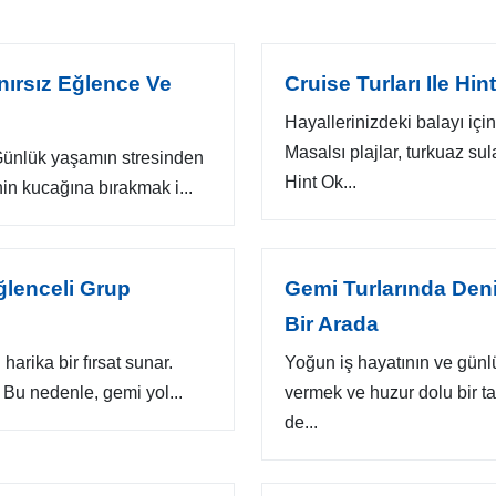
nırsız Eğlence Ve
Cruise Turları Ile Hi
Hayallerinizdeki balayı i
Masalsı plajlar, turkuaz s
r? Günlük yaşamın stresinden
Hint Ok...
n kucağına bırakmak i...
ğlenceli Grup
Gemi Turlarında Den
Bir Arada
harika bir fırsat sunar.
Yoğun iş hayatının ve günl
. Bu nedenle, gemi yol...
vermek ve huzur dolu bir ta
de...