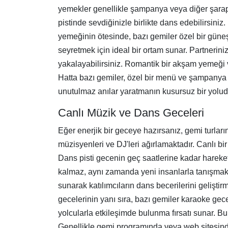
yemekler genellikle şampanya veya diğer şaraplar
pistinde sevdiğinizle birlikte dans edebilirsini
yemeğinin ötesinde, bazı gemiler özel bir güneş
seyretmek için ideal bir ortam sunar. Partnerini
yakalayabilirsiniz. Romantik bir akşam yemeği 
Hatta bazı gemiler, özel bir menü ve şampanya i
unutulmaz anılar yaratmanın kusursuz bir yolud
Canlı Müzik ve Dans Geceleri
Eğer enerjik bir geceye hazırsanız, gemi turlar
müzisyenleri ve DJ'leri ağırlamaktadır. Canlı bi
Dans pisti gecenin geç saatlerine kadar hareke
kalmaz, aynı zamanda yeni insanlarla tanışmak ve
sunarak katılımcıların dans becerilerini gelişti
gecelerinin yanı sıra, bazı gemiler karaoke gecele
yolcularla etkileşimde bulunma fırsatı sunar. 
Genellikle gemi programında veya web sitesinde 