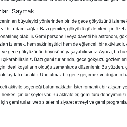
zları Saymak
enin en büyüleyici yönlerinden biri de gece gökyüzünü izlemektir.
 bir ortam sağlar. Bazı gemiler, gökyüzü gözlemleri için özel al
donatılmış olabilir. Gemi personeli veya davetli bir astronom, g
zları izlemek, hem sakinleştirici hem de eğlenceli bir aktivitedir. 
bilir ve gece gökyüzünün büyüsünü yaşayabilirsiniz. Ayrıca, bu h
ı çıkarabilirsiniz. Bazı gemi turlarında, gece gökyüzü gözlemler
in ideal koşulların olduğu zamanlarda düzenlenir. Bu yüzden, 
 faydalı olacaktır. Unutulmaz bir gece geçirmek ve doğanın harika
li aktivite seçeneği bulunmaktadır. İster romantik bir akşam yem
, herkes için bir şeyler var. Bu aktiviteler, gemi turu deneyimin
i için gemi turları web sitelerini ziyaret etmeyi ve gemi program