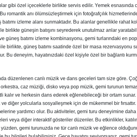
 gibi özel içeceklerle birlikte servis edilir. Yemek esnasında ca
z. Bu romantik anı ölümsüzleştirmek için fotoğrafçılık hizmetlerin
 batımı izleme alanı sunmaktadır. Bu alanlar genellikle rahat k
zle birlikte güneşin batışını seyrederek unutulmaz anlar yaratabil
ve güneş batımı izleme kombinasyonu, gemi turlarındaki en popül
le birlikte, güneş batımı saatinde özel bir masa rezervasyonu s
ur. Bu deneyim, hayatınızdaki özel kişiyle özel bir bağlantı ku
ında düzenlenen canlı müzik ve dans geceleri tam size göre. Çoğu
r orkestra, caz müziği, disko veya pop müzik, gemi turunun teması
tli kalır ve herkesin dans ederek eğlenebileceği bir ortam suna
 diğer yolcularla sosyalleşmek için de mükemmel bir fırsattır. B
rmelerine yardımcı olur. Bu aktiviteler, gemi turu deneyimine da
ri veya diğer interaktif gösteriler düzenler. Bu etkinlikler, katıl
Bu yüzden, gemi turunuzda ne tür canlı müzik ve eğlence olduğun
bu bilgileri bulabilirsiniz. Gece hayatını seviyorsanız, gemi tu