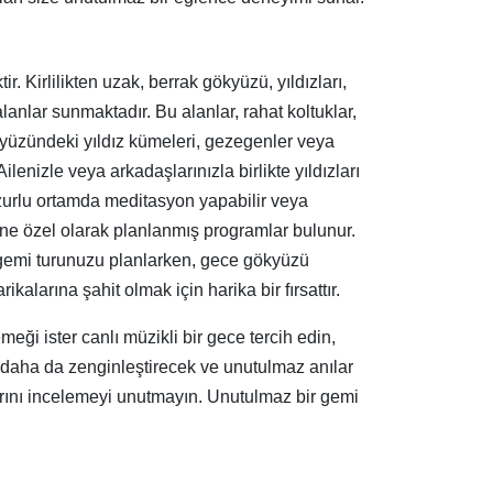
 Kirlilikten uzak, berrak gökyüzü, yıldızları,
anlar sunmaktadır. Bu alanlar, rahat koltuklar,
ökyüzündeki yıldız kümeleri, gezegenler veya
Ailenizle veya arkadaşlarınızla birlikte yıldızları
uzurlu ortamda meditasyon yapabilir veya
ine özel olarak planlanmış programlar bulunur.
gemi turunuzu planlarken, gece gökyüzü
larına şahit olmak için harika bir fırsattır.
eği ister canlı müzikli bir gece tercih edin,
izi daha da zenginleştirecek ve unutulmaz anılar
larını incelemeyi unutmayın. Unutulmaz bir gemi