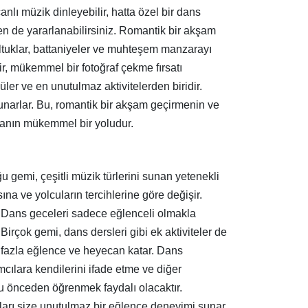
nlı müzik dinleyebilir, hatta özel bir dans
den de yararlanabilirsiniz. Romantik bir akşam
oltuklar, battaniyeler ve muhteşem manzarayı
ir, mükemmel bir fotoğraf çekme fırsatı
er ve en unutulmaz aktivitelerden biridir.
unarlar. Bu, romantik bir akşam geçirmenin ve
rmanın mükemmel bir yoludur.
 gemi, çeşitli müzik türlerini sunan yetenekli
na ve yolcuların tercihlerine göre değişir.
r. Dans geceleri sadece eğlenceli olmakla
irçok gemi, dans dersleri gibi ek aktiviteler de
ha fazla eğlence ve heyecan katar. Dans
ımcılara kendilerini ifade etme ve diğer
u önceden öğrenmek faydalı olacaktır.
rları size unutulmaz bir eğlence deneyimi sunar.