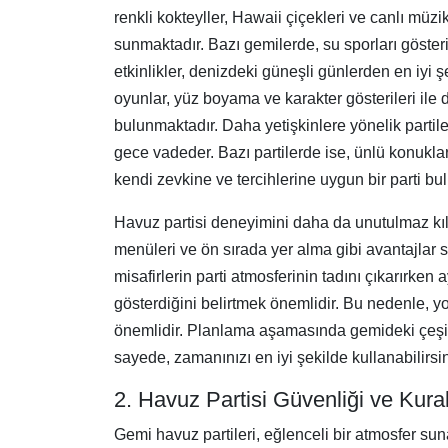
renkli kokteyller, Hawaii çiçekleri ve canlı müzik
sunmaktadır. Bazı gemilerde, su sporları gösteril
etkinlikler, denizdeki güneşli günlerden en iyi 
oyunlar, yüz boyama ve karakter gösterileri ile d
bulunmaktadır. Daha yetişkinlere yönelik partile
gece vadeder. Bazı partilerde ise, ünlü konuklar
kendi zevkine ve tercihlerine uygun bir parti bu
Havuz partisi deneyimini daha da unutulmaz kılm
menüleri ve ön sırada yer alma gibi avantajlar 
misafirlerin parti atmosferinin tadını çıkarırken 
gösterdiğini belirtmek önemlidir. Bu nedenle, 
önemlidir. Planlama aşamasında gemideki çeşitli 
sayede, zamanınızı en iyi şekilde kullanabilirsin
2. Havuz Partisi Güvenliği ve Kural
Gemi havuz partileri, eğlenceli bir atmosfer sun