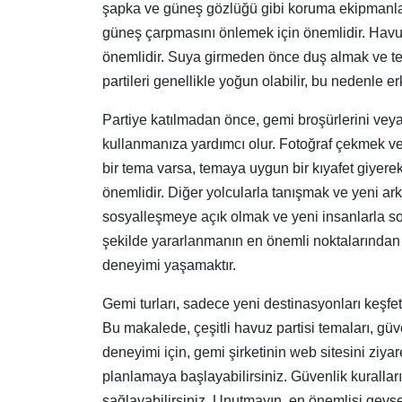
şapka ve güneş gözlüğü gibi koruma ekipmanları
güneş çarpmasını önlemek için önemlidir. Havuz 
önemlidir. Suya girmeden önce duş almak ve te
partileri genellikle yoğun olabilir, bu nedenle e
Partiye katılmadan önce, gemi broşürlerini veya
kullanmanıza yardımcı olur. Fotoğraf çekmek ve
bir tema varsa, temaya uygun bir kıyafet giyere
önemlidir. Diğer yolcularla tanışmak ve yeni ark
sosyalleşmeye açık olmak ve yeni insanlarla sohb
şekilde yararlanmanın en önemli noktalarından 
deneyimi yaşamaktır.
Gemi turları, sadece yeni destinasyonları keşfet
Bu makalede, çeşitli havuz partisi temaları, güv
deneyimi için, gemi şirketinin web sitesini ziy
planlamaya başlayabilirsiniz. Güvenlik kuralla
sağlayabilirsiniz. Unutmayın, en önemlisi gevşe