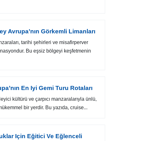
uzey Avrupa’nın Görkemli Limanları
raları, tarihi şehirleri ve misafirperver
tinasyondur. Bu eşsiz bölgeyi keşfetmenin
rupa’nın En Iyi Gemi Turu Rotaları
leyici kültürü ve çarpıcı manzaralarıyla ünlü,
mükemmel bir yerdir. Bu yazıda, cruise...
lar Için Eğitici Ve Eğlenceli