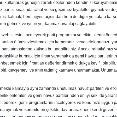
 kullanarak güneşin zararlı etkilerinden kendinizi koruyabilirs
partisi sırasında rahat ve su geçirmez kıyafetler giymek ve değ
miz kalmak, hem hijyen açısından hem de diğer yolculara karşı 
rken gelmek ve iyi bir yer kapmak avantaj sağlayabilir.
 web sitesini inceleyerek parti programını ve etkinliklerini önc
 anıları ölümsüzleştirmek için kameranızı veya telefonunuzu ya
k parti atmosferine katkıda bulunabilirsiniz. Ancak, rahatlığını
adaşlıklar kurmak için fırsat yaratmak da gemi havuz partilerinin
et etmek için fırsatları değerlendirmek oldukça keyifli olabilir.
biri, gevşemeyi ve anın tadını çıkarmayı unutmamaktır. Unutmayı
mekle kalmayıp aynı zamanda unutulmaz havuz partileri ve etkinli
enlik önlemleri ve gemi havuz partilerinden en iyi şekilde yararla
aret ederek, gemi programlarını inceleyerek ve kendinize uygun pa
rına uymak ve sorumlu bir şekilde davranarak hem kendi güvenliğ
meyi, eğlenmeyi ve bu eşsiz deneyimi sonuna kadar yaşamaktır! İ