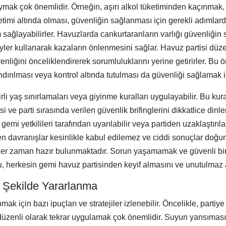
 uymak çok önemlidir. Örneğin, aşırı alkol tüketiminden kaçınmak,
etimi altında olması, güvenliğin sağlanması için gerekli adımla
 sağlayabilirler. Havuzlarda cankurtaranların varlığı güvenliğin s
er kullanarak kazaların önlenmesini sağlar. Havuz partisi düzenl
venliğini önceliklendirerek sorumluluklarını yerine getirirler. Bu
rlandırılması veya kontrol altında tutulması da güvenliği sağlamak 
li yaş sınırlamaları veya giyinme kuralları uygulayabilir. Bu kural
 ve parti sırasında verilen güvenlik brifinglerini dikkatlice din
mi yetkilileri tarafından uyarılabilir veya partiden uzaklaştırılabi
ren davranışlar kesinlikle kabul edilemez ve ciddi sonuçlar doğur
her zaman hazır bulunmaktadır. Sorun yaşamamak ve güvenli bir 
, herkesin gemi havuz partisinden keyif almasını ve unutulmaz a
i Şekilde Yararlanma
nmak için bazı ipuçları ve stratejiler izlenebilir. Öncelikle, pa
üzenli olarak tekrar uygulamak çok önemlidir. Suyun yansımasıyl