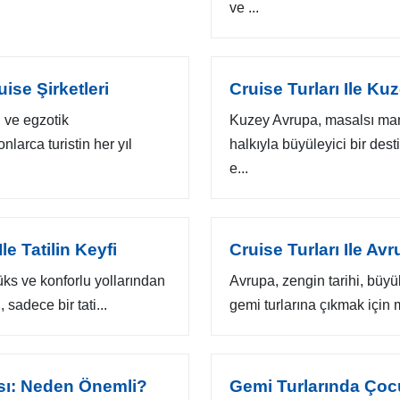
ve ...
ise Şirketleri
Cruise Turları Ile K
 ve egzotik
Kuzey Avrupa, masalsı manza
larca turistin her yıl
halkıyla büyüleyici bir des
e...
e Tatilin Keyfi
Cruise Turları Ile Av
lüks ve konforlu yollarından
Avrupa, zengin tarihi, büyü
 sadece bir tati...
gemi turlarına çıkmak için 
ası: Neden Önemli?
Gemi Turlarında Çocuk