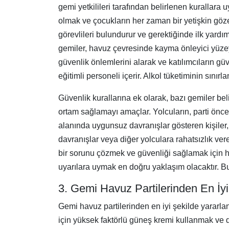
gemi yetkilileri tarafından belirlenen kurallara
olmak ve çocukların her zaman bir yetişkin göz
görevlileri bulundurur ve gerektiğinde ilk yardım
gemiler, havuz çevresinde kayma önleyici yüzeyl
güvenlik önlemlerini alarak ve katılımcıların gü
eğitimli personeli içerir. Alkol tüketiminin sını
Güvenlik kurallarına ek olarak, bazı gemiler belir
ortam sağlamayı amaçlar. Yolcuların, parti öncesi
alanında uygunsuz davranışlar gösteren kişiler, ge
davranışlar veya diğer yolculara rahatsızlık ve
bir sorunu çözmek ve güvenliği sağlamak için 
uyarılara uymak en doğru yaklaşım olacaktır. Bu
3. Gemi Havuz Partilerinden En İy
Gemi havuz partilerinden en iyi şekilde yararla
için yüksek faktörlü güneş kremi kullanmak ve d