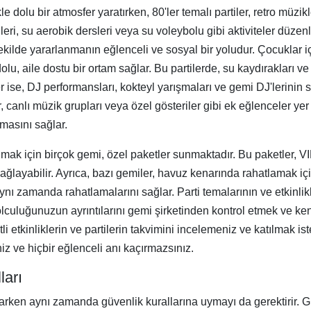
le dolu bir atmosfer yaratırken, 80'ler temalı partiler, retro müzi
eri, su aerobik dersleri veya su voleybolu gibi aktiviteler düzenle
şekilde yararlanmanın eğlenceli ve sosyal bir yoludur. Çocuklar iç
olu, aile dostu bir ortam sağlar. Bu partilerde, su kaydırakları v
r ise, DJ performansları, kokteyl yarışmaları ve gemi DJ'lerinin 
, canlı müzik grupları veya özel gösteriler gibi ek eğlenceler y
lmasını sağlar.
ak için birçok gemi, özel paketler sunmaktadır. Bu paketler, VIP
sağlayabilir. Ayrıca, bazı gemiler, havuz kenarında rahatlamak i
aynı zamanda rahatlamalarını sağlar. Parti temalarının ve etkinlikl
yolculuğunuzun ayrıntılarını gemi şirketinden kontrol etmek ve 
etkinliklerin ve partilerin takvimini incelemeniz ve katılmak ist
iz ve hiçbir eğlenceli anı kaçırmazsınız.
ları
arken aynı zamanda güvenlik kurallarına uymayı da gerektirir. Güv