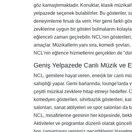
göz kamaştırmaktadır. Konuklar, klasik müzikall
yelpazede seçenek bulabilirler. Bu gösteriler, 
deneyimleme fırsatı da verir. Her gemi farklı gö
zevklerine uygun bir gösteri bulmalarını kolaylaşt
eğlenceli zaman geçirebilir. NCL'nin gösteriler
amaçlar. Müzikallerin yanı sıra, komedi şovları,
NCL'nin eğlence hizmetlerini gerçekten de "dünya 
Geniş Yelpazede Canlı Müzik ve Eğ
NCL, gemilere hayat veren, enerjik bir canlı müz
sahipliği yapar. Gemi barlarında, lounge'larda 
çeşitli müzikal zevklere hitap etmeyi hedefler
komedyen gösterileri, sihirbazlık gösterileri, kar
salonları, sanat atölyeleri ve spor salonları da
NCL, misafirlerine geminin her köşesinde, bekle
Aktiviteler ve programlar düzenli olarak güncell
boş zamanlarını verimsiz geçirdiklerini hissetm