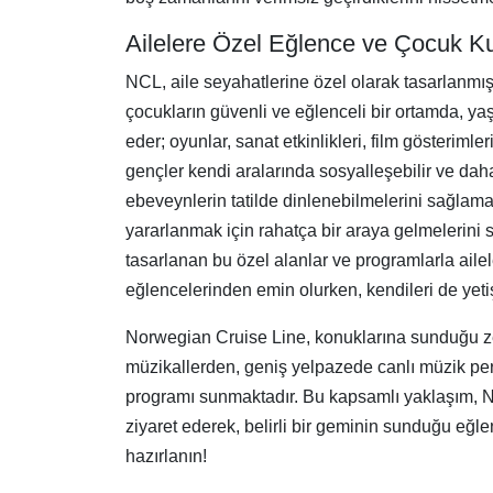
Ailelere Özel Eğlence ve Çocuk Ku
NCL, aile seyahatlerine özel olarak tasarlanmış,
çocukların güvenli ve eğlenceli bir ortamda, yaşı
eder; oyunlar, sanat etkinlikleri, film gösteriml
gençler kendi aralarında sosyalleşebilir ve daha
ebeveynlerin tatilde dinlenebilmelerini sağlam
yararlanmak için rahatça bir araya gelmelerini 
tasarlanan bu özel alanlar ve programlarla ail
eğlencelerinden emin olurken, kendileri de yetişk
Norwegian Cruise Line, konuklarına sunduğu zen
müzikallerden, geniş yelpazede canlı müzik perf
programı sunmaktadır. Bu kapsamlı yaklaşım, NC
ziyaret ederek, belirli bir geminin sunduğu eğle
hazırlanın!