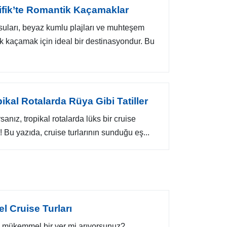
sifik’te Romantik Kaçamaklar
suları, beyaz kumlu plajları ve muhteşem
ik kaçamak için ideal bir destinasyondur. Bu
pikal Rotalarda Rüya Gibi Tatiller
rsanız, tropikal rotalarda lüks bir cruise
 Bu yazıda, cruise turlarının sunduğu eş...
zel Cruise Turları
in mükemmel bir yer mi arıyorsunuz?