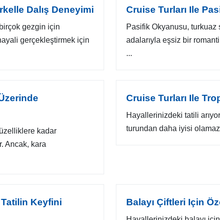
rkelle Dalış Deneyimi
Cruise Turları Ile Pa
birçok gezgin için
Pasifik Okyanusu, turkuaz 
hayali gerçekleştirmek için
adalarıyla eşsiz bir romant
...
 Üzerinde
Cruise Turları Ile Tro
Hayallerinizdeki tatili arıyo
turundan daha iyisi olamaz!
üzelliklere kadar
r. Ancak, kara
atilin Keyfini
Balayı Çiftleri Için Ö
Hayallerinizdeki balayı iç