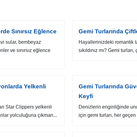
erde Sınırsız Eğlence
Gemi Turlarında Çiftle
avi sular, bembeyaz
Hayallerinizdeki romantik ta
nler ve sınırsız eğlence
sıkıldınız mı? Gemi turları,
yonlarda Yelkenli
Gemi Turlarında Güve
Keyfi
an Star Clippers yelkenli
Denizlerin enginliğinde un
onlar yolculuğuna çıkman...
için gemi turları, her geçe