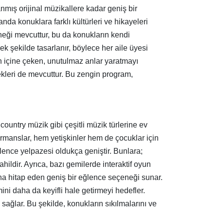
nmış orijinal müzikallere kadar geniş bir
da konuklara farklı kültürleri ve hikayeleri
eneği mevcuttur, bu da konukların kendi
cek şekilde tasarlanır, böylece her aile üyesi
in içine çeken, unutulmaz anlar yaratmayı
nekleri de mevcuttur. Bu zengin program,
country müzik gibi çeşitli müzik türlerine ev
ormanslar, hem yetişkinler hem de çocuklar için
lence yelpazesi oldukça geniştir. Bunlara;
ahildir. Ayrıca, bazı gemilerde interaktif oyun
sana hitap eden geniş bir eğlence seçeneği sunar.
ni daha da keyifli hale getirmeyi hedefler.
sağlar. Bu şekilde, konukların sıkılmalarını ve