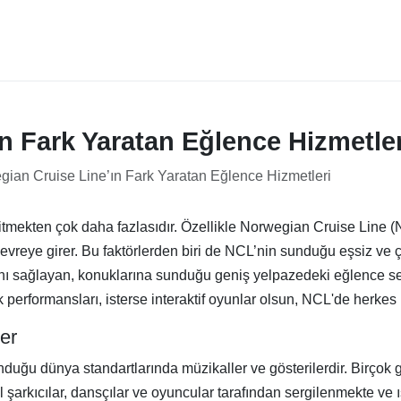
n Fark Yaratan Eğlence Hizmetler
ian Cruise Line’ın Fark Yaratan Eğlence Hizmetleri
gitmekten çok daha fazlasıdır. Özellikle Norwegian Cruise Line (N
reye girer. Bu faktörlerden biri de NCL’nin sunduğu eşsiz ve çe
ı sağlayan, konuklarına sunduğu geniş yelpazedeki eğlence seçen
k performansları, isterse interaktif oyunlar olsun, NCL'de herkes i
er
sunduğu dünya standartlarında müzikaller ve gösterilerdir. Birço
l şarkıcılar, dansçılar ve oyuncular tarafından sergilenmekte ve 