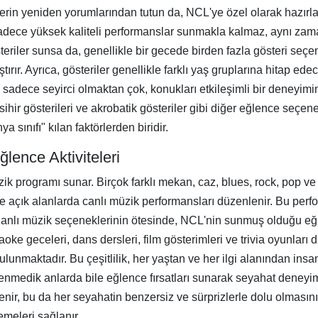
erin yeniden yorumlarından tutun da, NCL'ye özel olarak hazırla
sadece yüksek kaliteli performanslar sunmakla kalmaz, aynı zaman
steriler sunsa da, genellikle bir gecede birden fazla gösteri seç
ırır. Ayrıca, gösteriler genellikle farklı yaş gruplarına hitap ede
i, sadece seyirci olmaktan çok, konukları etkileşimli bir deneyim
 sihir gösterileri ve akrobatik gösteriler gibi diğer eğlence seçe
sınıfı" kılan faktörlerden biridir.
lence Aktiviteleri
ik programı sunar. Birçok farklı mekan, caz, blues, rock, pop ve 
ve açık alanlarda canlı müzik performansları düzenlenir. Bu perf
. Canlı müzik seçeneklerinin ötesinde, NCL'nin sunmuş olduğu eğ
aoke geceleri, dans dersleri, film gösterimleri ve trivia oyunları d
 bulunmaktadır. Bu çeşitlilik, her yaştan ve her ilgi alanından in
nmedik anlarda bile eğlence fırsatları sunarak seyahat deneyimi
enir, bu da her seyahatin benzersiz ve sürprizlerle dolu olmasını 
emeleri sağlanır.