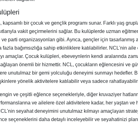
lüpleri
 kapsamlı bir çocuk ve gençlik programı sunar. Farklı yaş grupla
tlarıyla vakit geçirmelerini sağlar. Bu kulüplerde uzman eğitmenle
eri ve parti organizasyonları gibi. Ayrıca, gençler için tasarlanmı
 fazla bağımsızlığa sahip etkinliklere katılabilirler. NCL'nin ai
ayı amaçlar. Çocuk kulüpleri, ebeveynlerin kendi aralarında zam
sağlayan önemli bir hizmettir. NCL, çocukların eğlencesini ve gü
elere unutulmaz bir gemi yolculuğu deneyimi sunmayı hedefler. 
inlere yönelik aktivitelere katılabilir veya sadece rahatlayabilirl
gin ve çeşitli eğlence seçenekleriyle, diğer kruvaziyer hatları
ormanslarına ve ailelere özel aktivitelere kadar, her yaştan ve 
L'nin seyahat deneyimini unutulmaz kılmayı amaçlayan stratejis
nce seçeneklerini daha detaylı inceleyebilir ve seyahatinizi plan