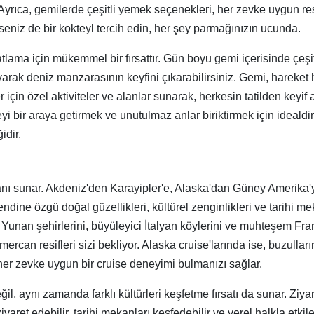
 Ayrıca, gemilerde çeşitli yemek seçenekleri, her zevke uygun rest
seniz de bir kokteyl tercih edin, her şey parmağınızın ucunda.
lama için mükemmel bir fırsattır. Gün boyu gemi içerisinde çeşitl
arak deniz manzarasının keyfini çıkarabilirsiniz. Gemi, hareket 
er için özel aktiviteler ve alanlar sunarak, herkesin tatilden keyif
ileyi bir araya getirmek ve unutulmaz anlar biriktirmek için ideal
idir.
 imkanı sunar. Akdeniz'den Karayipler'e, Alaska'dan Güney Amerik
kendine özgü doğal güzellikleri, kültürel zenginlikleri ve tarihi 
Yunan şehirlerini, büyüleyici İtalyan köylerini ve muhteşem Fran
 mercan resifleri sizi bekliyor. Alaska cruise'larında ise, buzul
, her zevke uygun bir cruise deneyimi bulmanızı sağlar.
ğil, aynı zamanda farklı kültürleri keşfetme fırsatı da sunar. Ziya
aret edebilir, tarihi mekanları keşfedebilir ve yerel halkla etkile