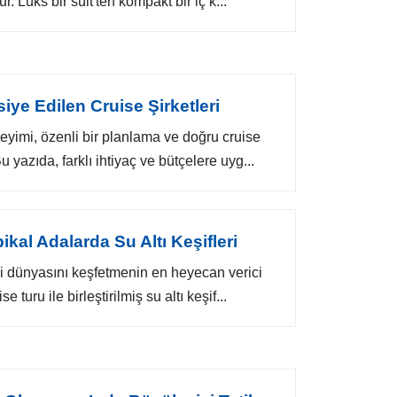
r. Lüks bir süit'ten kompakt bir iç k...
siye Edilen Cruise Şirketleri
eyimi, özenli bir planlama ve doğru cruise
u yazıda, farklı ihtiyaç ve bütçelere uyg...
pikal Adalarda Su Altı Keşifleri
ci dünyasını keşfetmenin en heyecan verici
se turu ile birleştirilmiş su altı keşif...