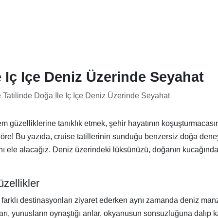
e Iç Içe Deniz Üzerinde Seyahat
 Tatilinde Doğa Ile Iç Içe Deniz Üzerinde Seyahat
m güzelliklerine tanıklık etmek, şehir hayatının koşuşturmacas
e göre! Bu yazıda, cruise tatillerinin sunduğu benzersiz doğa deney
ını ele alacağız. Deniz üzerindeki lüksünüzü, doğanın kucağında
ellikler
i, farklı destinasyonları ziyaret ederken aynı zamanda deniz man
ı, yunusların oynaştığı anlar, okyanusun sonsuzluğuna dalıp k