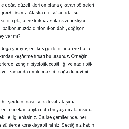
e doğal güzellikleri ön plana çıkaran bölgeleri
örebilirsiniz. Alaska cruise'larında ise,
umlu plajlar ve turkuaz sular sizi bekliyor
zel balkonunuzda dinlenirken dahi, değişen
şey var mı?
, doğa yürüyüşleri, kuş gözlem turları ve hatta
yakından keşfetme fırsatı bulursunuz. Örneğin,
e, zengin biyolojik çeşitliliği ve nadir bitki
il, aynı zamanda unutulmaz bir doğa deneyimi
 bir yerde olması, sürekli valiz taşıma
eğlence mekanlarıyla dolu bir yaşam alanı sunar.
 ile ilgilenirsiniz. Cruise gemilerinde, her
e süitlerde konaklayabilirsiniz. Seçtiğiniz kabin