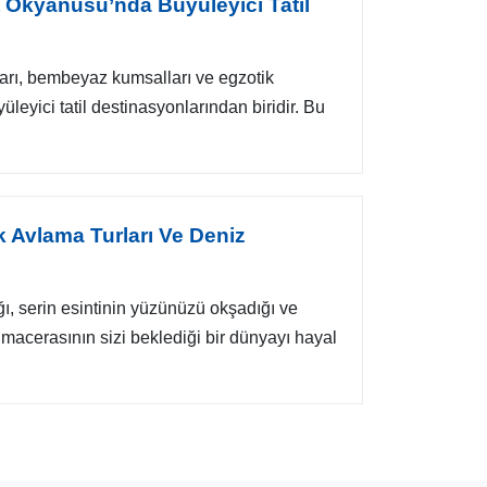
nt Okyanusu’nda Büyüleyici Tatil
arı, bembeyaz kumsalları ve egzotik
leyici tatil destinasyonlarından biridir. Bu
k Avlama Turları Ve Deniz
ı, serin esintinin yüzünüzü okşadığı ve
ı macerasının sizi beklediği bir dünyayı hayal