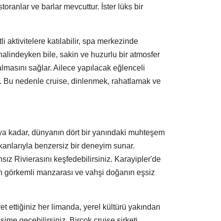
oranlar ve barlar mevcuttur. İster lüks bir
i aktivitelere katılabilir, spa merkezinde
halindeyken bile, sakin ve huzurlu bir atmosfer
 almasını sağlar. Ailece yapılacak eğlenceli
dir. Bu nedenle cruise, dinlenmek, rahatlamak ve
a'ya kadar, dünyanın dört bir yanındaki muhteşem
mekanlarıyla benzersiz bir deneyim sunar.
sız Rivierasını keşfedebilirsiniz. Karayipler'de
ların görkemli manzarası ve vahşi doğanın eşsiz
ret ettiğiniz her limanda, yerel kültürü yakından
şime geçebilirsiniz. Birçok cruise şirketi,