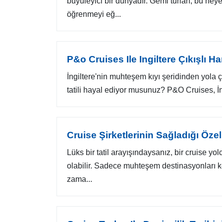
büyüleyici bir dünyadır. Gemi turları, bu hey
öğrenmeyi eğ...
P&o Cruises Ile Ingiltere Çıkışlı Ha
İngiltere'nin muhteşem kıyı şeridinden yola 
tatili hayal ediyor musunuz? P&O Cruises, İngi
Cruise Şirketlerinin Sağladığı Öze
Lüks bir tatil arayışındaysanız, bir cruise yo
olabilir. Sadece muhteşem destinasyonları 
zama...