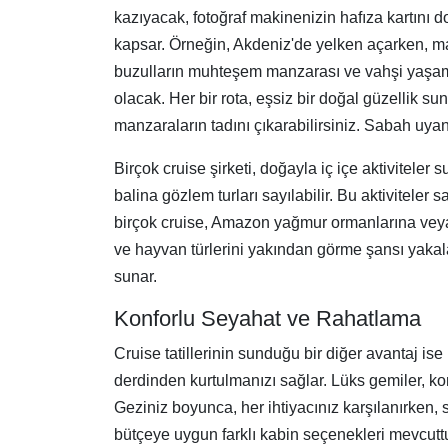
kazıyacak, fotoğraf makinenizin hafıza kartını 
kapsar. Örneğin, Akdeniz'de yelken açarken, masm
buzulların muhteşem manzarası ve vahşi yaşamın 
olacak. Her bir rota, eşsiz bir doğal güzellik
manzaraların tadını çıkarabilirsiniz. Sabah uya
Birçok cruise şirketi, doğayla iç içe aktiviteler
balina gözlem turları sayılabilir. Bu aktiviteler
birçok cruise, Amazon yağmur ormanlarına veya G
ve hayvan türlerini yakından görme şansı yakala
sunar.
Konforlu Seyahat ve Rahatlama
Cruise tatillerinin sunduğu bir diğer avantaj is
derdinden kurtulmanızı sağlar. Lüks gemiler, kon
Geziniz boyunca, her ihtiyacınız karşılanırken, 
bütçeye uygun farklı kabin seçenekleri mevcuttur.