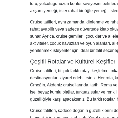
türü, yolculuğunuzun konfor seviyesini belirler.
akşam yemeği, ister rahat bir öğle yemeği, ister
Cruise tatilleri, aynı zamanda, dinlenme ve rahat
rahatlayabilir veya sadece güvertede kitap okuy
sunar. Ayrıca, cruise gemileri, çocuklar ve ailel
aktiviteler, çocuk havuzları ve oyun alanları, a
yenilenmek isteyenler için ideal bir tatil seçeneğ
Çeşitli Rotalar ve Kültürel Keşifler
Cruise tatilleri, birçok farklı rotayı keşfetme
destinasyonları ziyaret edebilirsiniz. Her rota, 
Örneğin, Akdeniz cruise'larında, tarihi Roma ve 
ise, beyaz kumlu plajlar, turkuaz sular ve renkli
güzelliğiyle karşılaşacaksınız. Bu farklı rotalar
Cruise tatilleri, sadece doğanın güzelliklerini de
tanımak için zamanınız olacak. Yerel pazarları ziy