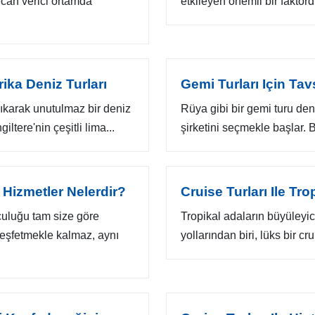
ecan verici ortamda
etkileyen önemli bir faktördü
rika Deniz Turları
Gemi Turları Için Tav
çıkarak unutulmaz bir deniz
Rüya gibi bir gemi turu den
ltere'nin çeşitli lima...
şirketini seçmekle başlar. B
l Hizmetler Nelerdir?
Cruise Turları Ile Tro
lculuğu tam size göre
Tropikal adaların büyüleyi
keşfetmekle kalmaz, aynı
yollarından biri, lüks bir crui