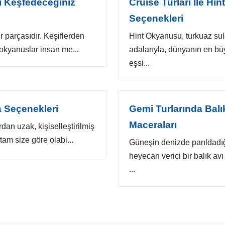
ini Keşfedeceğiniz
Cruise Turları Ile Hi
Seçenekleri
ir parçasıdır. Keşiflerden
Hint Okyanusu, turkuaz sul
 okyanuslar insan me...
adalarıyla, dünyanın en büyü
eşsi...
a Seçenekleri
Gemi Turlarında Balı
Maceraları
rdan uzak, kişiselleştirilmiş
tam size göre olabi...
Güneşin denizde parıldadığ
heyecan verici bir balık av
...