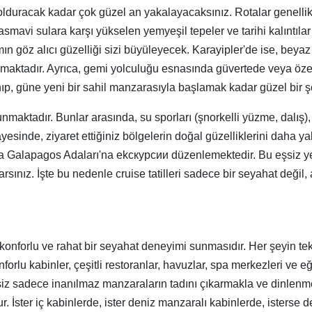
dolduracak kadar çok güzel an yakalayacaksınız. Rotalar genellikl
avi sulara karşı yükselen yemyeşil tepeler ve tarihi kalıntılar g
göz alıcı güzelliği sizi büyüleyecek. Karayipler'de ise, beyaz k
 sunmaktadır. Ayrıca, gemi yolculuğu esnasında güvertede veya ö
nıp, güne yeni bir sahil manzarasıyla başlamak kadar güzel bir 
 sunmaktadır. Bunlar arasında, su sporları (şnorkelli yüzme, dalış)
 sayesinde, ziyaret ettiğiniz bölgelerin doğal güzelliklerini daha 
alapagos Adaları'na ekскурсии düzenlemektedir. Bu eşsiz yerlerd
rsınız. İşte bu nedenle cruise tatilleri sadece bir seyahat değ
e konforlu ve rahat bir seyahat deneyimi sunmasıdır. Her şeyin tek
forlu kabinler, çeşitli restoranlar, havuzlar, spa merkezleri ve 
siz sadece inanılmaz manzaraların tadını çıkarmakla ve dinlenmek
 İster iç kabinlerde, ister deniz manzaralı kabinlerde, isterse d