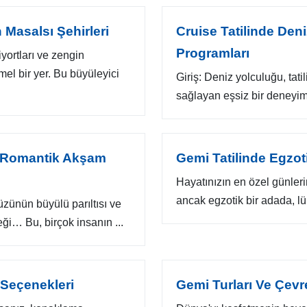
 Masalsı Şehirleri
Cruise Tatilinde Den
Programları
iyortları ve zengin
el bir yer. Bu büyüleyici
Giriş: Deniz yolculuğu, tati
sağlayan eşsiz bir deneyim
de Romantik Akşam
Gemi Tatilinde Egzot
Hayatınızın en özel günleri
ancak egzotik bir adada, lük
üzünün büyülü parıltısı ve
ği… Bu, birçok insanın ...
 Seçenekleri
Gemi Turları Ve Çev