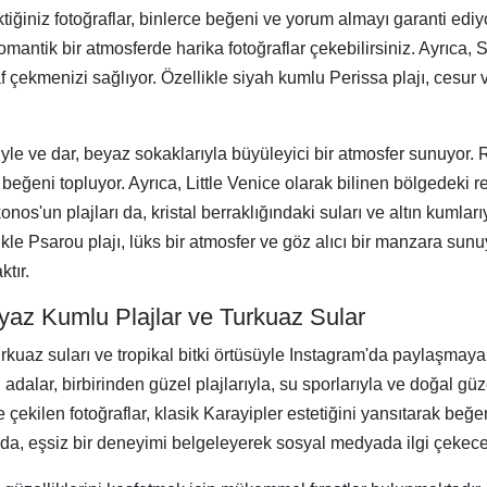
ektiğiniz fotoğraflar, binlerce beğeni ve yorum almayı garanti e
ntik bir atmosferde harika fotoğraflar çekebilirsiniz. Ayrıca, Sa
f çekmenizi sağlıyor. Özellikle siyah kumlu Perissa plajı, cesur ve
le ve dar, beyaz sokaklarıyla büyüleyici bir atmosfer sunuyor.
k beğeni topluyor. Ayrıca, Little Venice olarak bilinen bölgedeki 
nos'un plajları da, kristal berraklığındaki suları ve altın kumları
kle Psarou plajı, lüks bir atmosfer ve göz alıcı bir manzara sun
ktır.
eyaz Kumlu Plajlar ve Turkuaz Sular
turkuaz suları ve tropikal bitki örtüsüyle Instagram'da paylaşmaya
alar, birbirinden güzel plajlarıyla, su sporlarıyla ve doğal güze
çekilen fotoğraflar, klasik Karayipler estetiğini yansıtarak beğe
 da, eşsiz bir deneyimi belgeleyerek sosyal medyada ilgi çekecek