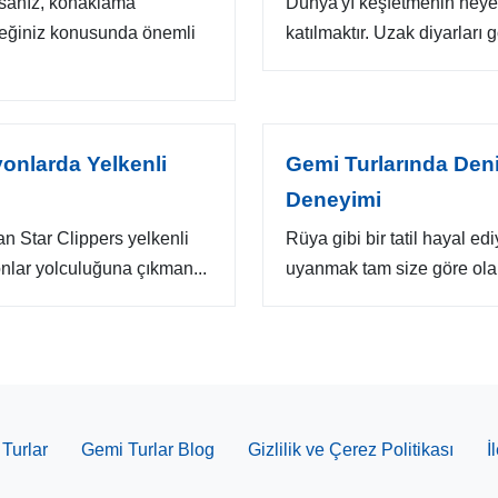
orsanız, konaklama
Dünya'yı keşfetmenin heyeca
receğiniz konusunda önemli
katılmaktır. Uzak diyarları g
yonlarda Yelkenli
Gemi Turlarında Deni
Deneyimi
an Star Clippers yelkenli
Rüya gibi bir tatil hayal e
onlar yolculuğuna çıkman...
uyanmak tam size göre olabil
Turlar
Gemi Turlar Blog
Gizlilik ve Çerez Politikası
İ