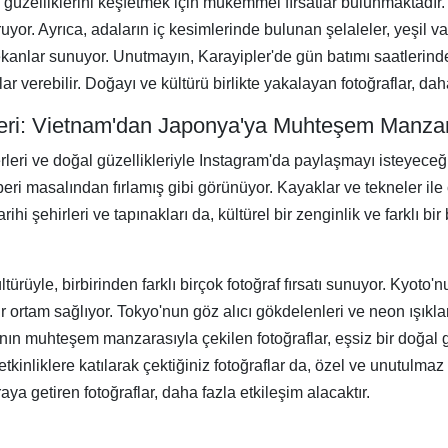
 güzelliklerini keşfetmek için mükemmel fırsatlar bulunmaktadır. R
uruyor. Ayrıca, adaların iç kesimlerinde bulunan şelaleler, yeşil 
kanlar sunuyor. Unutmayın, Karayipler'de gün batımı saatlerinde 
 verebilir. Doğayı ve kültürü birlikte yakalayan fotoğraflar, dah
leri: Vietnam'dan Japonya'ya Muhteşem Manzar
i yerleri ve doğal güzellikleriyle Instagram'da paylaşmayı isteyec
 peri masalından fırlamış gibi görünüyor. Kayaklar ve tekneler ile
hi şehirleri ve tapınakları da, kültürel bir zenginlik ve farklı bir 
üyle, birbirinden farklı birçok fotoğraf fırsatı sunuyor. Kyoto'n
ir ortam sağlıyor. Tokyo'nun göz alıcı gökdelenleri ve neon ışıkla
ı'nın muhteşem manzarasıyla çekilen fotoğraflar, eşsiz bir doğal 
tkinliklere katılarak çektiğiniz fotoğraflar da, özel ve unutulmaz
raya getiren fotoğraflar, daha fazla etkileşim alacaktır.