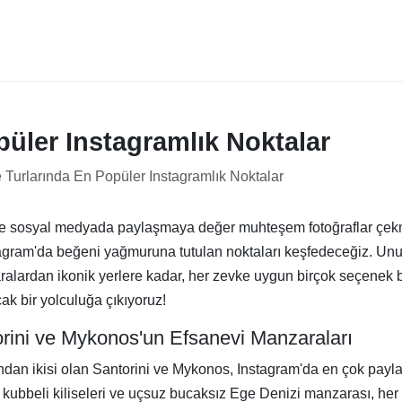
püler Instagramlık Noktalar
 Turlarında En Popüler Instagramlık Noktalar
 ve sosyal medyada paylaşmaya değer muhteşem fotoğraflar çekme
stagram'da beğeni yağmuruna tutulan noktaları keşfedeceğiz. Unu
alardan ikonik yerlere kadar, her zevke uygun birçok seçenek
cak bir yolculuğa çıkıyoruz!
torini ve Mykonos'un Efsanevi Manzaraları
ndan ikisi olan Santorini ve Mykonos, Instagram'da en çok paylaşı
i kubbeli kiliseleri ve uçsuz bucaksız Ege Denizi manzarası, he