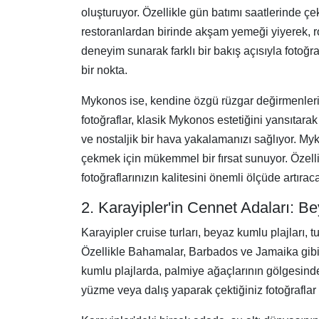
oluşturuyor. Özellikle gün batımı saatlerinde ç
restoranlardan birinde akşam yemeği yiyerek, roma
deneyim sunarak farklı bir bakış açısıyla fotoğra
bir nokta.
Mykonos ise, kendine özgü rüzgar değirmenleriy
fotoğraflar, klasik Mykonos estetiğini yansıtara
ve nostaljik bir hava yakalamanızı sağlıyor. Myko
çekmek için mükemmel bir fırsat sunuyor. Özelli
fotoğraflarınızın kalitesini önemli ölçüde artıraca
2. Karayipler'in Cennet Adaları: B
Karayipler cruise turları, beyaz kumlu plajları, 
Özellikle Bahamalar, Barbados ve Jamaika gibi ad
kumlu plajlarda, palmiye ağaçlarının gölgesinde 
yüzme veya dalış yaparak çektiğiniz fotoğraflar