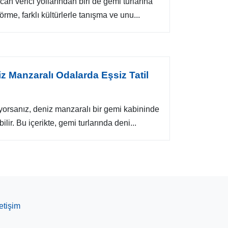
n verici yollarından biri de gemi turlarına
örme, farklı kültürlerle tanışma ve unu...
z Manzaralı Odalarda Eşsiz Tatil
diyorsanız, deniz manzaralı bir gemi kabininde
ir. Bu içerikte, gemi turlarında deni...
letişim