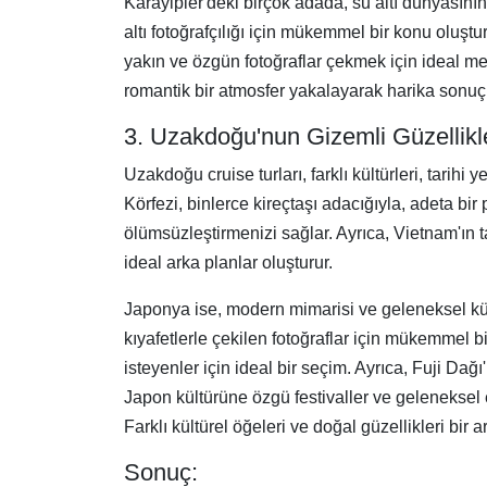
Karayipler'deki birçok adada, su altı dünyasının
altı fotoğrafçılığı için mükemmel bir konu oluşt
yakın ve özgün fotoğraflar çekmek için ideal me
romantik bir atmosfer yakalayarak harika sonuçlar
3. Uzakdoğu'nun Gizemli Güzellik
Uzakdoğu cruise turları, farklı kültürleri, tarih
Körfezi, binlerce kireçtaşı adacığıyla, adeta bir
ölümsüzleştirmenizi sağlar. Ayrıca, Vietnam'ın tari
ideal arka planlar oluşturur.
Japonya ise, modern mimarisi ve geleneksel kültür
kıyafetlerle çekilen fotoğraflar için mükemmel b
isteyenler için ideal bir seçim. Ayrıca, Fuji Dağ
Japon kültürüne özgü festivaller ve geleneksel e
Farklı kültürel öğeleri ve doğal güzellikleri bir a
Sonuç: