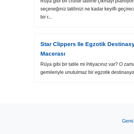
Rüya gibi bir cruise tatiline çıkmayı planlıy
seçeneğiniz tatilinizi ne kadar keyifli geçi
bir r...
Star Clippers Ile Egzotik Destinas
Macerası
Rüya gibi bir tatile mi ihtiyacınız var? O zam
gemileriyle unutulmaz bir egzotik destinasy
Gemi 