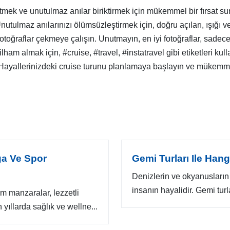
fetmek ve unutulmaz anılar biriktirmek için mükemmel bir fırsat 
 Unutulmaz anılarınızı ölümsüzleştirmek için, doğru açıları, ışı
fotoğraflar çekmeye çalışın. Unutmayın, en iyi fotoğraflar, sade
ilham almak için, #cruise, #travel, #instatravel gibi etiketleri k
z. Hayallerinizdeki cruise turunu planlamaya başlayın ve mükemm
ga Ve Spor
Gemi Turları Ile Hang
Denizlerin ve okyanusların
insanın hayalidir. Gemi turlar
em manzaralar, lezzetli
 yıllarda sağlık ve wellne...