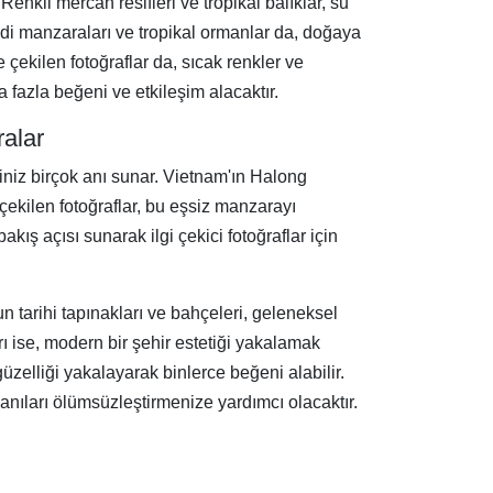
enkli mercan resifleri ve tropikal balıklar, su
vadi manzaraları ve tropikal ormanlar da, doğaya
çekilen fotoğraflar da, sıcak renkler ve
a fazla beğeni ve etkileşim alacaktır.
alar
eğiniz birçok anı sunar. Vietnam'ın Halong
 çekilen fotoğraflar, bu eşsiz manzarayı
bakış açısı sunarak ilgi çekici fotoğraflar için
un tarihi tapınakları ve bahçeleri, geleneksel
rı ise, modern bir şehir estetiği yakalamak
güzelliği yakalayarak binlerce beğeni alabilir.
 anıları ölümsüzleştirmenize yardımcı olacaktır.