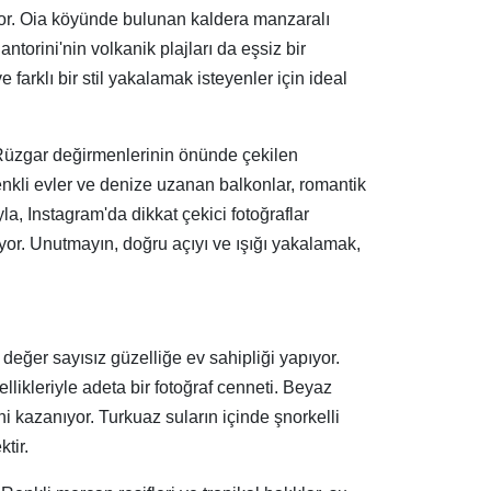
diyor. Oia köyünde bulunan kaldera manzaralı
ntorini'nin volkanik plajları da eşsiz bir
 farklı bir stil yakalamak isteyenler için ideal
 Rüzgar değirmenlerinin önünde çekilen
renkli evler ve denize uzanan balkonlar, romantik
yla, Instagram'da dikkat çekici fotoğraflar
uyor. Unutmayın, doğru açıyı ve ışığı yakalamak,
 değer sayısız güzelliğe ev sahipliği yapıyor.
llikleriyle adeta bir fotoğraf cenneti. Beyaz
ni kazanıyor. Turkuaz suların içinde şnorkelli
tir.