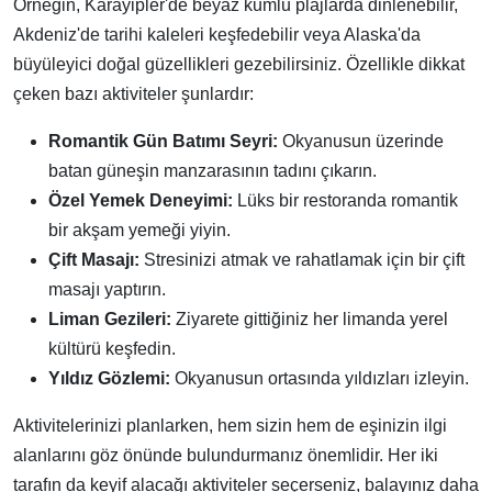
Örneğin, Karayipler'de beyaz kumlu plajlarda dinlenebilir,
Akdeniz'de tarihi kaleleri keşfedebilir veya Alaska'da
büyüleyici doğal güzellikleri gezebilirsiniz. Özellikle dikkat
çeken bazı aktiviteler şunlardır:
Romantik Gün Batımı Seyri:
Okyanusun üzerinde
batan güneşin manzarasının tadını çıkarın.
Özel Yemek Deneyimi:
Lüks bir restoranda romantik
bir akşam yemeği yiyin.
Çift Masajı:
Stresinizi atmak ve rahatlamak için bir çift
masajı yaptırın.
Liman Gezileri:
Ziyarete gittiğiniz her limanda yerel
kültürü keşfedin.
Yıldız Gözlemi:
Okyanusun ortasında yıldızları izleyin.
Aktivitelerinizi planlarken, hem sizin hem de eşinizin ilgi
alanlarını göz önünde bulundurmanız önemlidir. Her iki
tarafın da keyif alacağı aktiviteler seçerseniz, balayınız daha