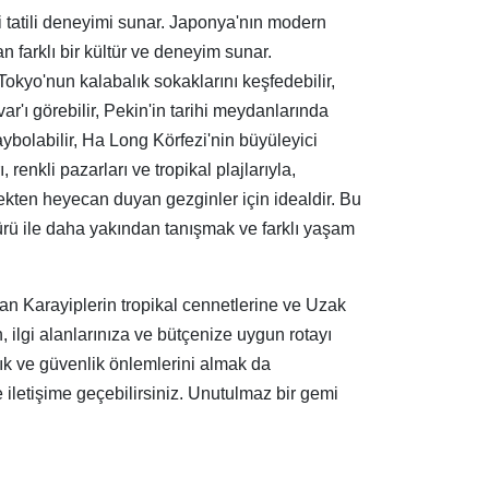
mi tatili deneyimi sunar. Japonya'nın modern
n farklı bir kültür ve deneyim sunar.
okyo'nun kalabalık sokaklarını keşfedebilir,
var'ı görebilir, Pekin'in tarihi meydanlarında
aybolabilir, Ha Long Körfezi'nin büyüleyici
renkli pazarları ve tropikal plajlarıyla,
mekten heyecan duyan gezginler için idealdir. Bu
türü ile daha yakından tanışmak ve farklı yaşam
ından Karayiplerin tropikal cennetlerine ve Uzak
 ilgi alanlarınıza ve bütçenize uygun rotayı
ık ve güvenlik önlemlerini almak da
e iletişime geçebilirsiniz. Unutulmaz bir gemi