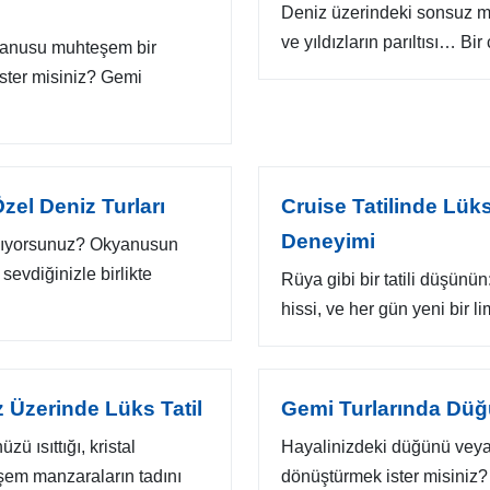
Deniz üzerindeki sonsuz ma
ve yıldızların parıltısı… Bir
okyanusu muhteşem bir
ster misiniz? Gemi
 Özel Deniz Turları
Cruise Tatilinde Lü
Deneyimi
nlıyorsunuz? Okyanusun
sevdiğinizle birlikte
Rüya gibi bir tatili düşünün:
hissi, ve her gün yeni bir l
z Üzerinde Lüks Tatil
Gemi Turlarında Düğ
zü ısıttığı, kristal
Hayalinizdeki düğünü veya
şem manzaraların tadını
dönüştürmek ister misiniz?