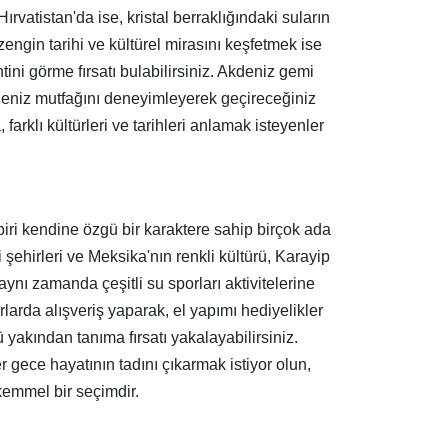
Hırvatistan'da ise, kristal berraklığındaki suların
 zengin tarihi ve kültürel mirasını keşfetmek ise
ini görme fırsatı bulabilirsiniz. Akdeniz gemi
 Akdeniz mutfağını deneyimleyerek geçireceğiniz
farklı kültürleri ve tarihleri anlamak isteyenler
r biri kendine özgü bir karaktere sahip birçok ada
 şehirleri ve Meksika'nın renkli kültürü, Karayip
ı zamanda çeşitli su sporları aktivitelerine
arlarda alışveriş yaparak, el yapımı hediyelikler
ü yakından tanıma fırsatı yakalayabilirsiniz.
er gece hayatının tadını çıkarmak istiyor olun,
kemmel bir seçimdir.