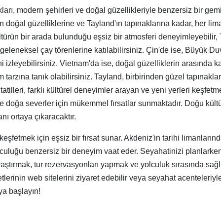
kları, modern şehirleri ve doğal güzellikleriyle benzersiz bir ge
ın doğal güzelliklerine ve Tayland'ın tapınaklarına kadar, her lima
ürün bir arada bulunduğu eşsiz bir atmosferi deneyimleyebilir, T
e geleneksel çay törenlerine katılabilirsiniz. Çin'de ise, Büyük Du
izleyebilirsiniz. Vietnam'da ise, doğal güzelliklerin arasında k
arzına tanık olabilirsiniz. Tayland, birbirinden güzel tapınakları, 
illeri, farklı kültürel deneyimler arayan ve yeni yerleri keşfet
m de doğa severler için mükemmel fırsatlar sunmaktadır. Doğu kül
anı ortaya çıkaracaktır.
rı keşfetmek için eşsiz bir fırsat sunar. Akdeniz'in tarihi limanlar
culuğu benzersiz bir deneyim vaat eder. Seyahatinizi planlarken,
aştırmak, tur rezervasyonları yapmak ve yolculuk sırasında sağl
tlerinin web sitelerini ziyaret edebilir veya seyahat acenteleriyl
ya başlayın!