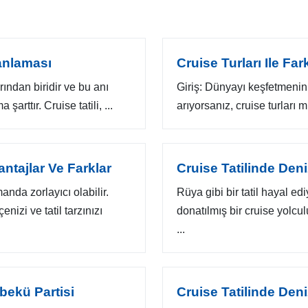
lanlaması
Cruise Turları Ile Far
rından biridir ve bu anı
Giriş: Dünyayı keşfetmenin 
rttır. Cruise tatili, ...
arıyorsanız, cruise turları 
vantajlar Ve Farklar
Cruise Tatilinde Deni
nda zorlayıcı olabilir.
Rüya gibi bir tatil hayal ed
izi ve tatil tarzınızı
donatılmış bir cruise yolcul
...
bekü Partisi
Cruise Tatilinde Den