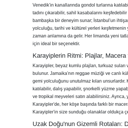
Venedik'in kanallarında gondol turlarına katılabil
tadını çıkarabilir, sahil kasabalarını keşfedebili
bambaşka bir deneyim sunar; İstanbul'un ihtişaml
yolculuğu, tarihi ve kültürel yerleri keşfetmeni
zaman anlamına da gelir. Her limanda yeni tatlar,
için ideal bir seçenektir.
Karayiplerin Ritmi: Plajlar, Macera
Karayipler, beyaz kumlu plajları, turkuaz suları v
bulunur. Jamaika'nın reggae müziği ve canlı kült
gemi yolculuğunu unutulmaz kılan unsurlardır. 
katılabilir, dalış yapabilir, şnorkelli yüzme yap
ve tropikal meyveleri satın alabilirsiniz. Ayrıca,
Karayipler'de, her köşe başında farklı bir macera
Karayipler'in size sunduğu olanaklar oldukça ç
Uzak Doğu'nun Gizemli Rotaları: Do