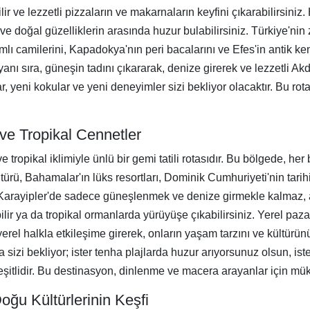
ir ve lezzetli pizzaların ve makarnaların keyfini çıkarabilirsiniz. 
r ve doğal güzelliklerin arasında huzur bulabilirsiniz. Türkiye'nin
ı camilerini, Kapadokya'nın peri bacalarını ve Efes'in antik kent
n yanı sıra, güneşin tadını çıkararak, denize girerek ve lezzetli
 yeni kokular ve yeni deneyimler sizi bekliyor olacaktır. Bu rota, 
 ve Tropikal Cennetler
e tropikal iklimiyle ünlü bir gemi tatili rotasıdır. Bu bölgede, he
ürü, Bahamalar'ın lüks resortları, Dominik Cumhuriyeti'nin tarihi
Karayipler'de sadece güneşlenmek ve denize girmekle kalmaz, ayn
abilir ya da tropikal ormanlarda yürüyüşe çıkabilirsiniz. Yerel paz
 yerel halkla etkileşime girerek, onların yaşam tarzını ve kültürün
 sizi bekliyor; ister tenha plajlarda huzur arıyorsunuz olsun, ist
eşitlidir. Bu destinasyon, dinlenme ve macera arayanlar için mü
ğu Kültürlerinin Keşfi